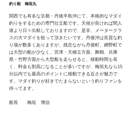
釣り船 梅垣丸
関西でも有名な京都・丹後半島沖にて、本格的なマダイ
釣りをするための専門仕立船です。天候が良ければ間人
港より日々出航しておりますので、是非、メータークラ
スの大マダイを狙って頂きたいです。丹後沖は良質な釣
り場が数多くありますが、残念ながら丹後町、網野町で
は大型の船が少なく、宮津・天橋立方面、舞鶴、兵庫
県・竹野方面から大型船を走らせると、移動時間も長
く、料金も割高になることが多いですが、梅垣丸なら15
分以内でも最高のポイントに移動できる近さが魅力で
す。マダイ釣りが好きでたまらないという釣りファンを
待ってます。
船長 梅垣 博信