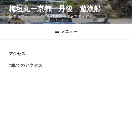
コ
梅垣丸ー京都 丹後 遊漁船
ン
日本海フィッシング 丹後沖遊漁船★マダイ釣り
テ
ン
ツ
メニュー
へ
ス
キ
アクセス
ッ
□車でのアクセス
プ