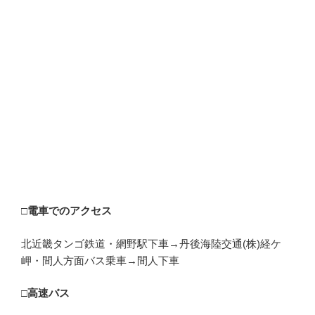
□電車でのアクセス
北近畿タンゴ鉄道・網野駅下車→丹後海陸交通(株)経ケ
岬・間人方面バス乗車→間人下車
□高速バス