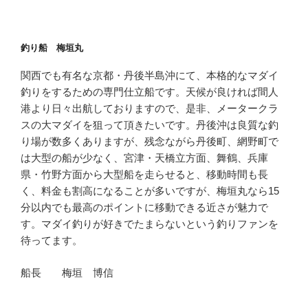
釣り船 梅垣丸
関西でも有名な京都・丹後半島沖にて、本格的なマダイ
釣りをするための専門仕立船です。天候が良ければ間人
港より日々出航しておりますので、是非、メータークラ
スの大マダイを狙って頂きたいです。丹後沖は良質な釣
り場が数多くありますが、残念ながら丹後町、網野町で
は大型の船が少なく、宮津・天橋立方面、舞鶴、兵庫
県・竹野方面から大型船を走らせると、移動時間も長
く、料金も割高になることが多いですが、梅垣丸なら15
分以内でも最高のポイントに移動できる近さが魅力で
す。マダイ釣りが好きでたまらないという釣りファンを
待ってます。
船長 梅垣 博信