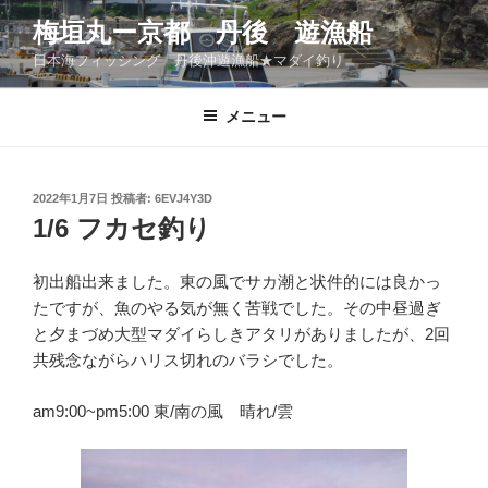
コ
梅垣丸ー京都 丹後 遊漁船
ン
日本海フィッシング 丹後沖遊漁船★マダイ釣り
テ
ン
ツ
メニュー
へ
ス
キ
投
2022年1月7日
投稿者:
6EVJ4Y3D
稿
ッ
1/6 フカセ釣り
日:
プ
初出船出来ました。東の風でサカ潮と状件的には良かっ
たですが、魚のやる気が無く苦戦でした。その中昼過ぎ
と夕まづめ大型マダイらしきアタリがありましたが、2回
共残念ながらハリス切れのバラシでした。
am9:00~pm5:00 東/南の風 晴れ/雲