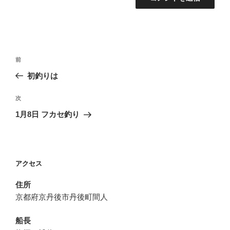
投
前
前
稿
の
初釣りは
ナ
投
ビ
稿
次
次
ゲ
の
1月8日 フカセ釣り
投
ー
稿
シ
ョ
アクセス
ン
住所
京都府京丹後市丹後町間人
船長