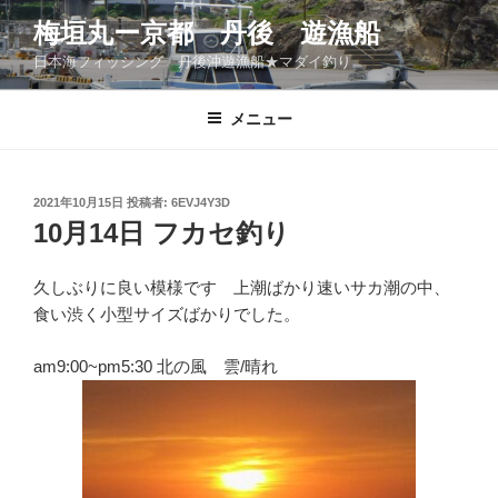
コ
梅垣丸ー京都 丹後 遊漁船
ン
日本海フィッシング 丹後沖遊漁船★マダイ釣り
テ
ン
ツ
メニュー
へ
ス
キ
投
2021年10月15日
投稿者:
6EVJ4Y3D
稿
ッ
10月14日 フカセ釣り
日:
プ
久しぶりに良い模様です 上潮ばかり速いサカ潮の中、
食い渋く小型サイズばかりでした。
am9:00~pm5:30 北の風 雲/晴れ