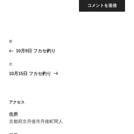
投
前
前
稿
の
10月9日 フカセ釣り
ナ
投
ビ
稿
次
次
ゲ
の
10月15日 フカセ釣り
投
ー
稿
シ
ョ
アクセス
ン
住所
京都府京丹後市丹後町間人