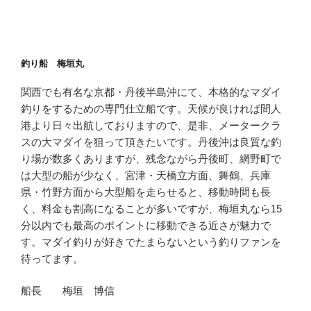
釣り船 梅垣丸
関西でも有名な京都・丹後半島沖にて、本格的なマダイ
釣りをするための専門仕立船です。天候が良ければ間人
港より日々出航しておりますので、是非、メータークラ
スの大マダイを狙って頂きたいです。丹後沖は良質な釣
り場が数多くありますが、残念ながら丹後町、網野町で
は大型の船が少なく、宮津・天橋立方面、舞鶴、兵庫
県・竹野方面から大型船を走らせると、移動時間も長
く、料金も割高になることが多いですが、梅垣丸なら15
分以内でも最高のポイントに移動できる近さが魅力で
す。マダイ釣りが好きでたまらないという釣りファンを
待ってます。
船長 梅垣 博信