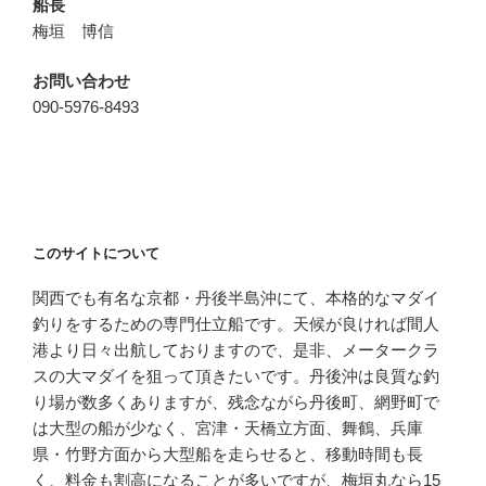
船長
梅垣 博信
お問い合わせ
090-5976-8493
このサイトについて
関西でも有名な京都・丹後半島沖にて、本格的なマダイ
釣りをするための専門仕立船です。天候が良ければ間人
港より日々出航しておりますので、是非、メータークラ
スの大マダイを狙って頂きたいです。丹後沖は良質な釣
り場が数多くありますが、残念ながら丹後町、網野町で
は大型の船が少なく、宮津・天橋立方面、舞鶴、兵庫
県・竹野方面から大型船を走らせると、移動時間も長
く、料金も割高になることが多いですが、梅垣丸なら15