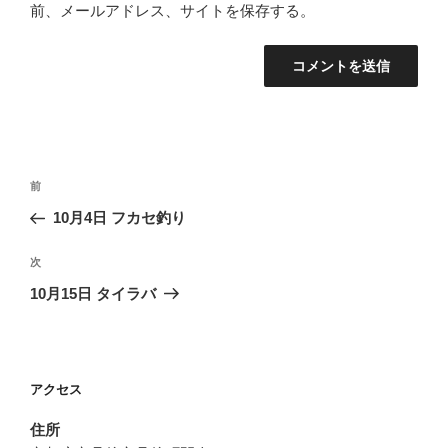
前、メールアドレス、サイトを保存する。
投
前
前
稿
の
10月4日 フカセ釣り
ナ
投
ビ
稿
次
次
ゲ
の
10月15日 タイラバ
投
ー
稿
シ
ョ
アクセス
ン
住所