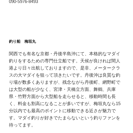
090-5976-8493
釣り船 梅垣丸
関西でも有名な京都・丹後半島沖にて、本格的なマダイ
釣りをするための専門仕立船です。天候が良ければ間人
港より日々出航しておりますので、是非、メータークラ
スの大マダイを狙って頂きたいです。丹後沖は良質な釣
り場が数多くありますが、残念ながら丹後町、網野町で
は大型の船が少なく、宮津・天橋立方面、舞鶴、兵庫
県・竹野方面から大型船を走らせると、移動時間も長
く、料金も割高になることが多いですが、梅垣丸なら15
分以内でも最高のポイントに移動できる近さが魅力で
す。マダイ釣りが好きでたまらないという釣りファンを
待ってます。