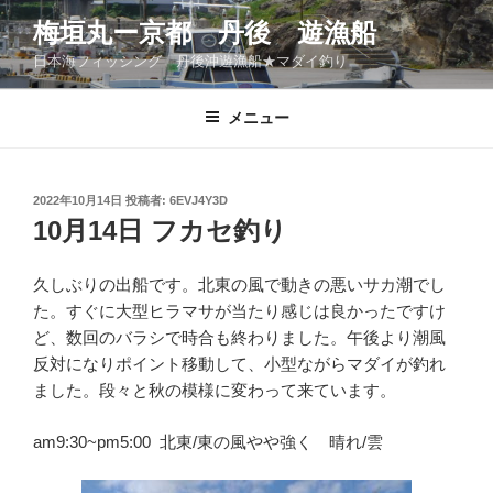
コ
梅垣丸ー京都 丹後 遊漁船
ン
日本海フィッシング 丹後沖遊漁船★マダイ釣り
テ
ン
ツ
メニュー
へ
ス
キ
投
2022年10月14日
投稿者:
6EVJ4Y3D
稿
ッ
10月14日 フカセ釣り
日:
プ
久しぶりの出船です。北東の風で動きの悪いサカ潮でし
た。すぐに大型ヒラマサが当たり感じは良かったですけ
ど、数回のバラシで時合も終わりました。午後より潮風
反対になりポイント移動して、小型ながらマダイが釣れ
ました。段々と秋の模様に変わって来ています。
am9:30~pm5:00 北東/東の風やや強く 晴れ/雲