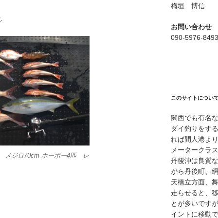
梅垣 博信
れ
お問い合わせ
090-5976-849
このサイトについ
関西でも有名
ダイ釣りをす
れば間人港よ
メータークラ
匹 メジロ70cm ホーボー4匹 レ
丹後沖は良質
がら丹後町、
天橋立方面、
走らせると、
とが多いですが
イントに移動