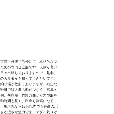
3
て
な京都・丹後半島沖にて、本格的なマ
るための専門仕立船です。天候が良け
り日々出航しておりますので、是非、
スの大マダイを狙って頂きたいです。
な釣り場が数多くありますが、残念な
網野町では大型の船が少なく、宮津・
舞鶴、兵庫県・竹野方面から大型船を
移動時間も長く、料金も割高になるこ
、梅垣丸なら15分以内でも最高のポ
できる近さが魅力です。マダイ釣りが