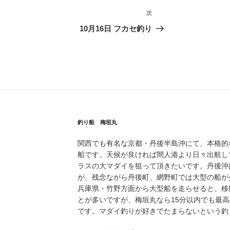
次
次
の
10月16日 フカセ釣り
投
稿
釣り船 梅垣丸
関西でも有名な京都・丹後半島沖にて、本格的
船です。天候が良ければ間人港より日々出航し
ラスの大マダイを狙って頂きたいです。丹後沖
が、残念ながら丹後町、網野町では大型の船が
兵庫県・竹野方面から大型船を走らせると、移
とが多いですが、梅垣丸なら15分以内でも最
です。マダイ釣りが好きでたまらないという釣