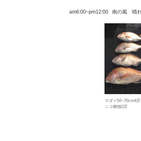
am6:00~pm12:00 南の風 晴
マダイ50~70cm4
ンコ鯛他2匹