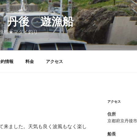
 丹後 遊漁船
漁船★マダイ釣り
予約情報
料金
アクセス
アクセス
住所
京都府京丹後
て来ました。天気も良く波風もなく楽し
船長