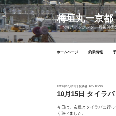
コ
ン
テ
梅垣丸ー京都
ン
日本海フィッシング 丹後沖遊
ツ
へ
ス
キ
ホームページ
釣果情報
ッ
プ
投
2022年10月15日
投稿者:
6EVJ4Y3D
稿
10月15日 タイラバ
日:
今日は、友達とタイラバに行っ
く遊べました。