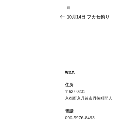
投
前
前
稿
の
10月14日 フカセ釣り
投
ナ
稿
ビ
ゲ
ー
シ
梅垣丸
ョ
住所
ン
〒627-0201
京都府京丹後市丹後町間人
電話
090-5976-8493