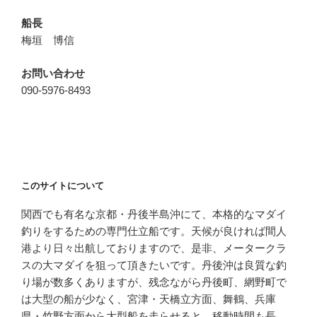
船長
梅垣 博信
お問い合わせ
090-5976-8493
このサイトについて
関西でも有名な京都・丹後半島沖にて、本格的なマダイ
釣りをするための専門仕立船です。天候が良ければ間人
港より日々出航しておりますので、是非、メータークラ
スの大マダイを狙って頂きたいです。丹後沖は良質な釣
り場が数多くありますが、残念ながら丹後町、網野町で
は大型の船が少なく、宮津・天橋立方面、舞鶴、兵庫
県・竹野方面から大型船を走らせると、移動時間も長