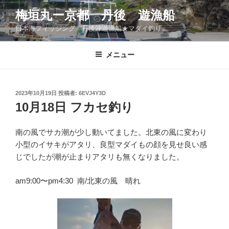
コ
梅垣丸ー京都 丹後 遊漁船
ン
日本海フィッシング 丹後沖遊漁船★マダイ釣り
テ
ン
ツ
メニュー
へ
ス
キ
投
2023年10月19日
投稿者:
6EVJ4Y3D
稿
ッ
10月18日 フカセ釣り
日:
プ
南の風でサカ潮が少し動いてました。北東の風に変わり
小型のイサキがアタリ、良型マダイもの顔を見せ良い感
じでしたが潮が止まりアタリも無くなりました。
am9:00〜pm4:30 南/北東の風 晴れ