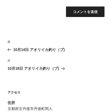
投
前
前
稿
の
10月14日 アオリイカ釣り（プ)
ナ
投
ビ
稿
次
次
ゲ
の
10月18日 アオリイカ釣り（プ)
投
ー
稿
シ
ョ
アクセス
ン
住所
京都府京丹後市丹後町間人