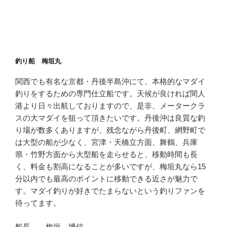
釣り船 梅垣丸
関西でも有名な京都・丹後半島沖にて、本格的なマダイ
釣りをするための専門仕立船です。天候が良ければ間人
港より日々出航しておりますので、是非、メータークラ
スの大マダイを狙って頂きたいです。丹後沖は良質な釣
り場が数多くありますが、残念ながら丹後町、網野町で
は大型の船が少なく、宮津・天橋立方面、舞鶴、兵庫
県・竹野方面から大型船を走らせると、移動時間も長
く、料金も割高になることが多いですが、梅垣丸なら15
分以内でも最高のポイントに移動できる近さが魅力で
す。マダイ釣りが好きでたまらないという釣りファンを
待ってます。
船長 梅垣 博信