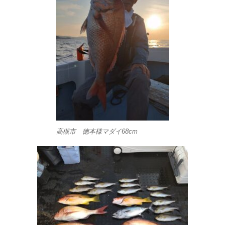
高槻市 徳本様マダイ68cm