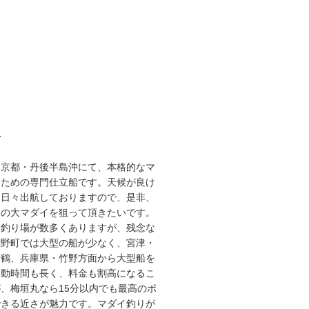
3
て
な京都・丹後半島沖にて、本格的なマ
るための専門仕立船です。天候が良け
り日々出航しておりますので、是非、
スの大マダイを狙って頂きたいです。
な釣り場が数多くありますが、残念な
網野町では大型の船が少なく、宮津・
舞鶴、兵庫県・竹野方面から大型船を
移動時間も長く、料金も割高になるこ
、梅垣丸なら15分以内でも最高のポ
できる近さが魅力です。マダイ釣りが