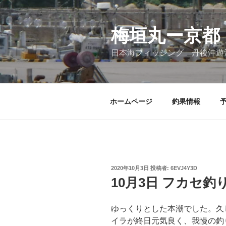
コ
ン
テ
梅垣丸ー京都
ン
日本海フィッシング 丹後沖遊
ツ
へ
ス
キ
ホームページ
釣果情報
ッ
プ
投
2020年10月3日
投稿者:
6EVJ4Y3D
稿
10月3日 フカセ釣
日:
ゆっくりとした本潮でした。久
イラが終日元気良く、我慢の釣