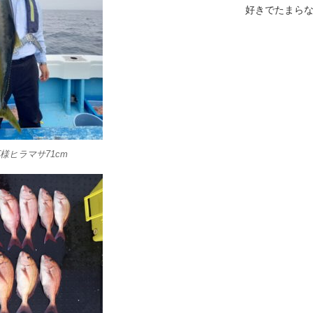
好きでたまら
様ヒラマサ71cm