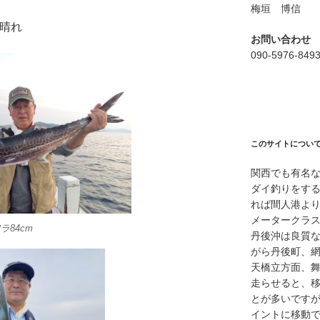
梅垣 博信
/晴れ
お問い合わせ
090-5976-849
このサイトについ
関西でも有名
ダイ釣りをす
れば間人港よ
メータークラ
84cm
丹後沖は良質
がら丹後町、
天橋立方面、
走らせると、
とが多いですが
イントに移動