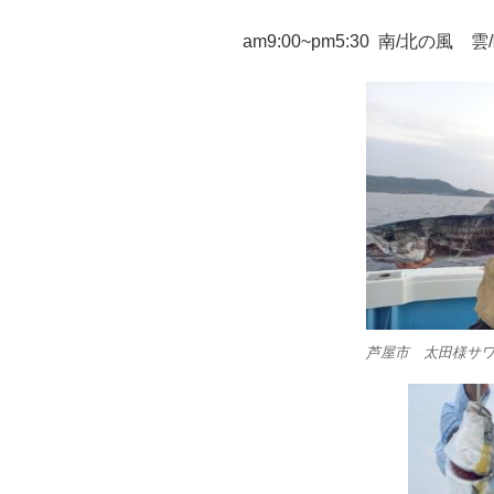
am9:00~pm5:30 南/北の風 雲
芦屋市 太田様サワラ