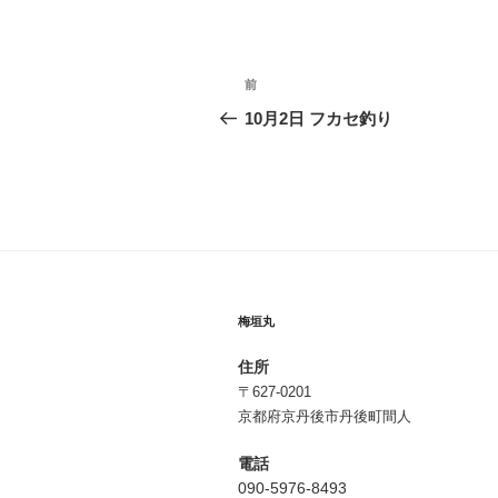
投
前
前
稿
の
10月2日 フカセ釣り
投
ナ
稿
ビ
ゲ
ー
シ
梅垣丸
ョ
住所
ン
〒627-0201
京都府京丹後市丹後町間人
電話
090-5976-8493