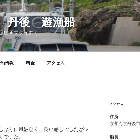
 丹後 遊漁船
漁船★マダイ釣り
予約情報
料金
アクセス
アクセス
り
住所
京都府京丹後
しぶりに風波なく、良い感じでしたがシ
りでした。
船長