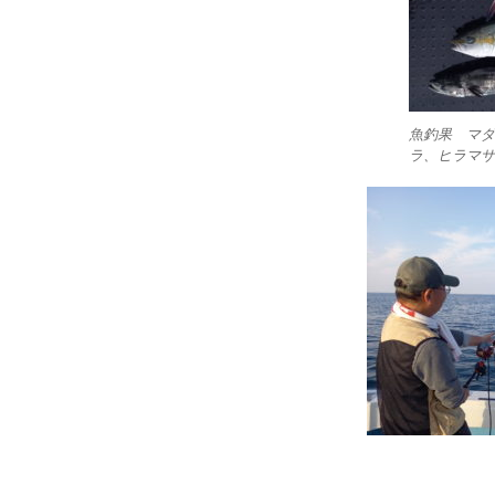
魚釣果 マダイ
ラ、ヒラマサ