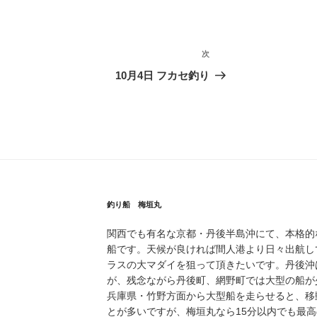
次
次
の
10月4日 フカセ釣り
投
稿
釣り船 梅垣丸
関西でも有名な京都・丹後半島沖にて、本格的
船です。天候が良ければ間人港より日々出航し
ラスの大マダイを狙って頂きたいです。丹後沖
が、残念ながら丹後町、網野町では大型の船が
兵庫県・竹野方面から大型船を走らせると、移
とが多いですが、梅垣丸なら15分以内でも最