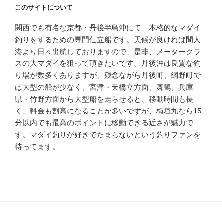
このサイトについて
関西でも有名な京都・丹後半島沖にて、本格的なマダイ
釣りをするための専門仕立船です。天候が良ければ間人
港より日々出航しておりますので、是非、メータークラ
スの大マダイを狙って頂きたいです。丹後沖は良質な釣
り場が数多くありますが、残念ながら丹後町、網野町で
は大型の船が少なく、宮津・天橋立方面、舞鶴、兵庫
県・竹野方面から大型船を走らせると、移動時間も長
く、料金も割高になることが多いですが、梅垣丸なら15
分以内でも最高のポイントに移動できる近さが魅力で
す。マダイ釣りが好きでたまらないという釣りファンを
待ってます。