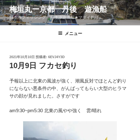
コ
梅垣丸ー京都 丹後 遊漁船
ン
日本海フィッシング 丹後沖遊漁船★マダイ釣り
テ
ン
ツ
メニュー
へ
ス
キ
投
2021年10月10日
投稿者:
6EVJ4Y3D
稿
ッ
10月9日 フカセ釣り
日:
プ
予報以上に北東の風波が強く、潮風反対でほとんど釣り
にならない悪条件の中、がんばってもらい大型のヒラマ
サの顔が見れました。さすがです
am9:30~pm5:30 北東の風やや強く 雲/晴れ