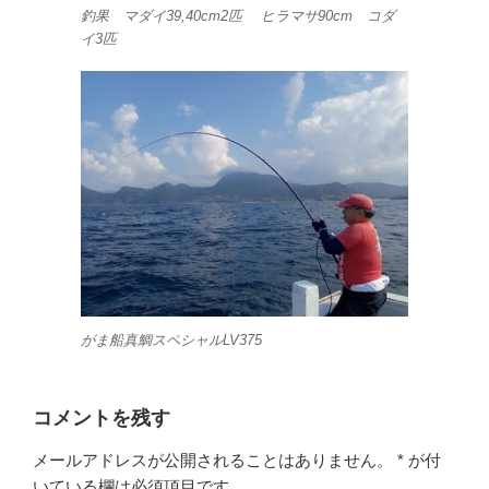
釣果 マダイ39,40cm2匹 ヒラマサ90cm コダ
イ3匹
がま船真鯛スペシャルLV375
コメントを残す
メールアドレスが公開されることはありません。
*
が付
いている欄は必須項目です