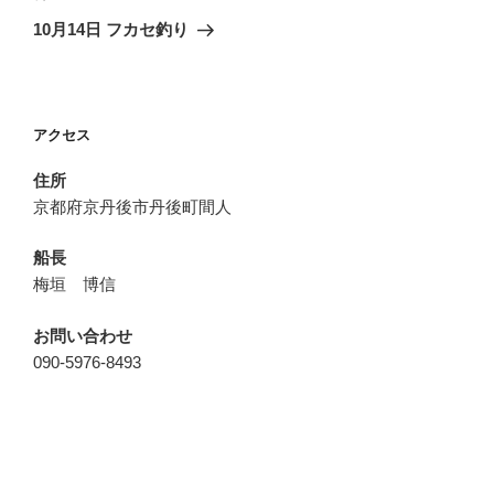
ゲ
の
10月14日 フカセ釣り
投
ー
稿
シ
ョ
アクセス
ン
住所
京都府京丹後市丹後町間人
船長
梅垣 博信
お問い合わせ
090-5976-8493