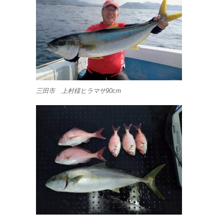
三田市 上村様ヒラマサ90cm