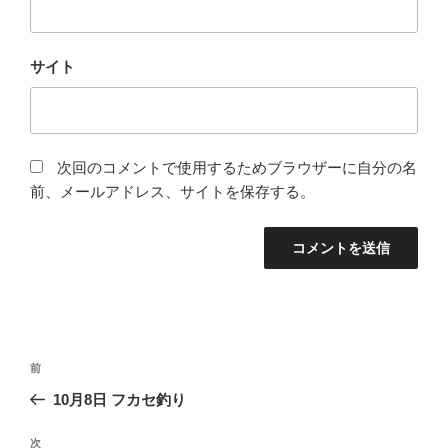
サイト
次回のコメントで使用するためブラウザーに自分の名
前、メールアドレス、サイトを保存する。
投
前
前
稿
の
10月8日 フカセ釣り
ナ
投
ビ
稿
次
次