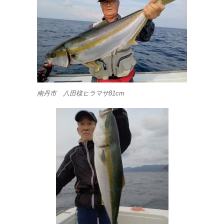
南丹市 八田様ヒラマサ81cm