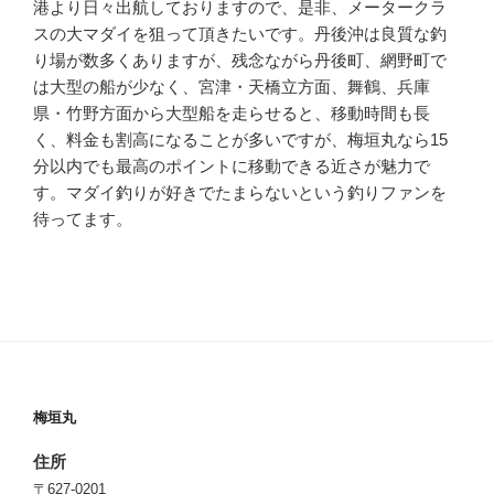
港より日々出航しておりますので、是非、メータークラ
スの大マダイを狙って頂きたいです。丹後沖は良質な釣
り場が数多くありますが、残念ながら丹後町、網野町で
は大型の船が少なく、宮津・天橋立方面、舞鶴、兵庫
県・竹野方面から大型船を走らせると、移動時間も長
く、料金も割高になることが多いですが、梅垣丸なら15
分以内でも最高のポイントに移動できる近さが魅力で
す。マダイ釣りが好きでたまらないという釣りファンを
待ってます。
梅垣丸
住所
〒627-0201