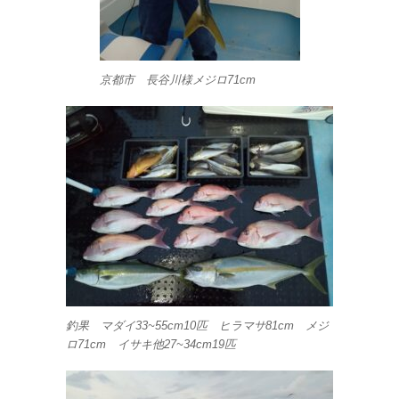
京都市 長谷川様メジロ71cm
釣果 マダイ33~55cm10匹 ヒラマサ81cm メジ
ロ71cm イサキ他27~34cm19匹