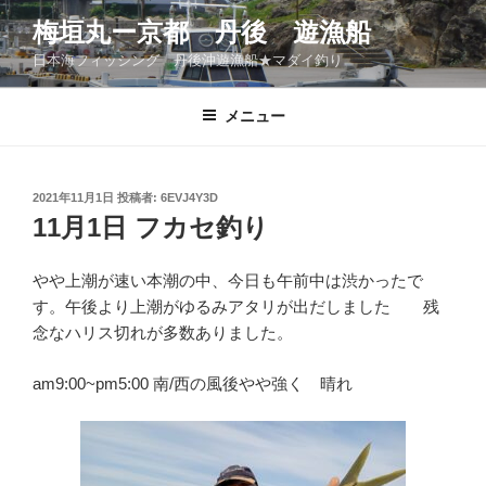
コ
梅垣丸ー京都 丹後 遊漁船
ン
日本海フィッシング 丹後沖遊漁船★マダイ釣り
テ
ン
ツ
メニュー
へ
ス
キ
投
2021年11月1日
投稿者:
6EVJ4Y3D
稿
ッ
11月1日 フカセ釣り
日:
プ
やや上潮が速い本潮の中、今日も午前中は渋かったで
す。午後より上潮がゆるみアタリが出だしました 残
念なハリス切れが多数ありました。
am9:00~pm5:00 南/西の風後やや強く 晴れ