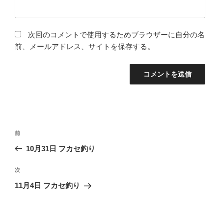
次回のコメントで使用するためブラウザーに自分の名
前、メールアドレス、サイトを保存する。
投
前
前
稿
の
10月31日 フカセ釣り
ナ
投
ビ
稿
次
次
ゲ
の
11月4日 フカセ釣り
投
ー
稿
シ