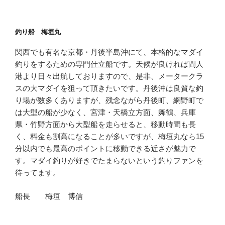
釣り船 梅垣丸
関西でも有名な京都・丹後半島沖にて、本格的なマダイ
釣りをするための専門仕立船です。天候が良ければ間人
港より日々出航しておりますので、是非、メータークラ
スの大マダイを狙って頂きたいです。丹後沖は良質な釣
り場が数多くありますが、残念ながら丹後町、網野町で
は大型の船が少なく、宮津・天橋立方面、舞鶴、兵庫
県・竹野方面から大型船を走らせると、移動時間も長
く、料金も割高になることが多いですが、梅垣丸なら15
分以内でも最高のポイントに移動できる近さが魅力で
す。マダイ釣りが好きでたまらないという釣りファンを
待ってます。
船長 梅垣 博信