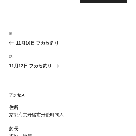
投
前
前
稿
の
11月10日 フカセ釣り
ナ
投
ビ
稿
次
次
ゲ
の
11月12日 フカセ釣り
投
ー
稿
シ
ョ
アクセス
ン
住所
京都府京丹後市丹後町間人
船長
梅垣 博信