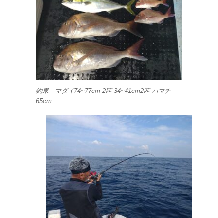
釣果 マダイ74~77cm 2匹 34~41cm2匹 ハマチ
65cm