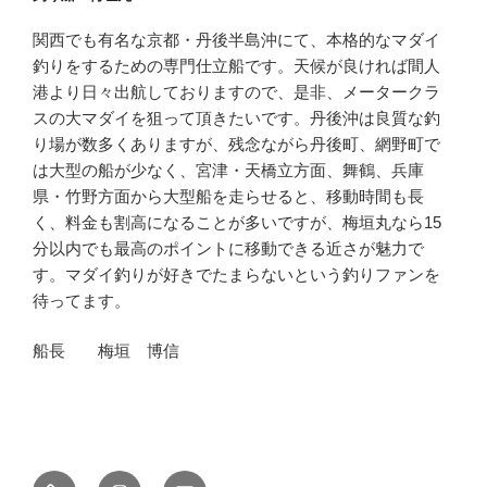
関西でも有名な京都・丹後半島沖にて、本格的なマダイ
釣りをするための専門仕立船です。天候が良ければ間人
港より日々出航しておりますので、是非、メータークラ
スの大マダイを狙って頂きたいです。丹後沖は良質な釣
り場が数多くありますが、残念ながら丹後町、網野町で
は大型の船が少なく、宮津・天橋立方面、舞鶴、兵庫
県・竹野方面から大型船を走らせると、移動時間も長
く、料金も割高になることが多いですが、梅垣丸なら15
分以内でも最高のポイントに移動できる近さが魅力で
す。マダイ釣りが好きでたまらないという釣りファンを
待ってます。
船長 梅垣 博信
釣
Instagram
メ