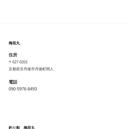
梅垣丸
住所
〒627-0201
京都府京丹後市丹後町間人
電話
090-5976-8493
釣り船 梅垣丸