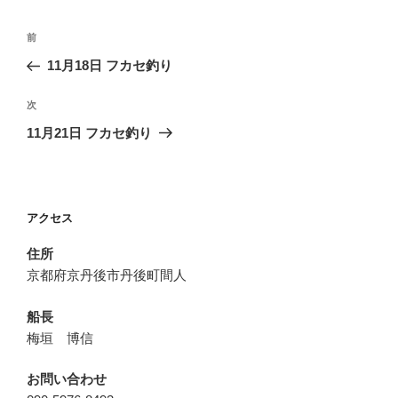
投
前
前
稿
の
11月18日 フカセ釣り
ナ
投
ビ
稿
次
次
ゲ
の
11月21日 フカセ釣り
投
ー
稿
シ
ョ
アクセス
ン
住所
京都府京丹後市丹後町間人
船長
梅垣 博信
お問い合わせ