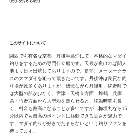
090-5976-8493
このサイトについて
関西でも有名な京都・丹後半島沖にて、本格的なマダイ
釣りをするための専門仕立船です。天候が良ければ間人
港より日々出航しておりますので、是非、メータークラ
スの大マダイを狙って頂きたいです。丹後沖は良質な釣
り場が数多くありますが、残念ながら丹後町、網野町で
は大型の船が少なく、宮津・天橋立方面、舞鶴、兵庫
県・竹野方面から大型船を走らせると、移動時間も長
く、料金も割高になることが多いですが、梅垣丸なら15
分以内でも最高のポイントに移動できる近さが魅力で
す。マダイ釣りが好きでたまらないという釣りファンを
待ってます。