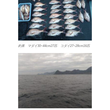
釣果 マダイ30~44cm27匹 コダイ27~28cm16匹