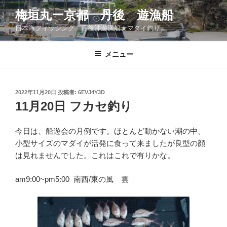
コ
梅垣丸ー京都 丹後 遊漁船
ン
日本海フィッシング 丹後沖遊漁船★マダイ釣り
テ
ン
ツ
メニュー
へ
ス
キ
投
2022年11月20日
投稿者:
6EVJ4Y3D
稿
ッ
11月20日 フカセ釣り
日:
プ
今日は、船遊会の月例です。ほとんど動かない潮の中、
小型サイズのマダイが活発に食って来ましたが良型の顔
は見れませんでした。これはこれで有りかな。
am9:00~pm5:00 南西/東の風 雲