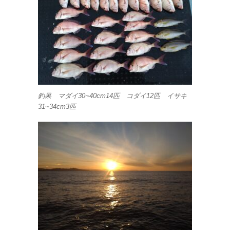
釣果 マダイ30~40cm14匹 コダイ12匹 イサキ
31~34cm3匹