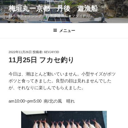
コ
梅垣丸ー京都 丹後 遊漁船
ン
日本海フィッシング 丹後沖遊漁船★マダイ釣り
テ
ン
ツ
メニュー
へ
ス
キ
投
2022年11月26日
投稿者:
6EVJ4Y3D
稿
ッ
11月25日 フカセ釣り
日:
プ
今日は、潮ほとんど動いていません。小型サイズがボツ
ボツと食ってきました。良型の顔は見れませんでした
が、それなりに楽しんでもらえました。
am10:00~pm5:00 南/北の風 晴れ