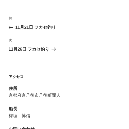
投
前
前
稿
の
11月21日 フカセ釣り
ナ
投
ビ
稿
次
次
ゲ
の
11月26日 フカセ釣り
投
ー
稿
シ
ョ
アクセス
ン
住所
京都府京丹後市丹後町間人
船長
梅垣 博信
お問い合わせ