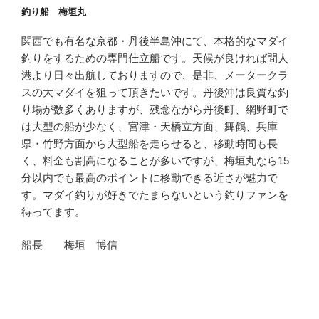
釣り船 梅垣丸
関西でも有名な京都・丹後半島沖にて、本格的なマダイ
釣りをするための専門仕立船です。天候が良ければ間人
港より日々出航しておりますので、是非、メータークラ
スの大マダイを狙って頂きたいです。丹後沖は良質な釣
り場が数多くありますが、残念ながら丹後町、網野町で
は大型の船が少なく、宮津・天橋立方面、舞鶴、兵庫
県・竹野方面から大型船を走らせると、移動時間も長
く、料金も割高になることが多いですが、梅垣丸なら15
分以内でも最高のポイントに移動できる近さが魅力で
す。マダイ釣りが好きでたまらないという釣りファンを
待ってます。
船長 梅垣 博信