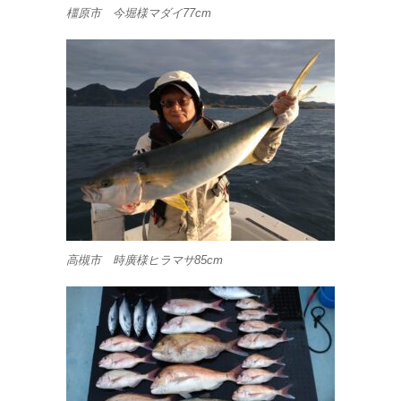
橿原市 今堀様マダイ77cm
高槻市 時廣様ヒラマサ85cm