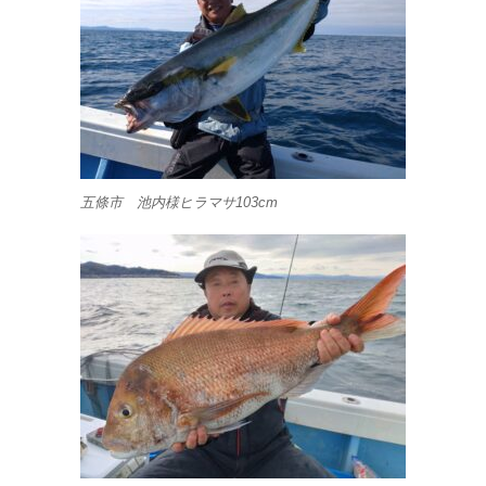
五條市 池内様ヒラマサ103cm