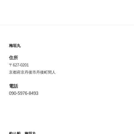
梅垣丸
住所
〒627-0201
京都府京丹後市丹後町間人
電話
090-5976-8493
釣り船 梅垣丸