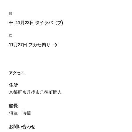
投
前
前
稿
の
11月23日 タイラバ（プ)
ナ
投
ビ
稿
次
次
ゲ
の
11月27日 フカセ釣り
投
ー
稿
シ
ョ
アクセス
ン
住所
京都府京丹後市丹後町間人
船長
梅垣 博信
お問い合わせ