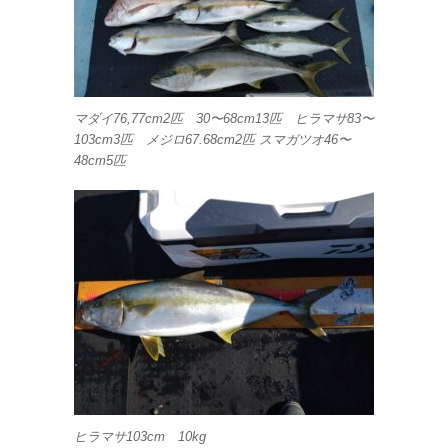
マダイ76,77cm2匹 30〜68cm13匹 ヒラマサ83〜
103cm3匹 メジロ67.68cm2匹 スマガツオ46〜
48cm5匹
ヒラマサ103cm 10kg