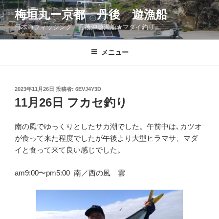
コ
梅垣丸ー京都 丹後 遊漁船
ン
日本海フィッシング 丹後沖遊漁船★マダイ釣り
テ
ン
ツ
メニュー
へ
ス
キ
投
2023年11月26日
投稿者:
6EVJ4Y3D
稿
ッ
11月26日 フカセ釣り
日:
プ
南の風でゆっくりとしたサカ潮でした。午前中は､カツオ
が食って来た程度でしたが午後より大型ヒラマサ、マダ
イと食って来て良い感じでした。
am9:00〜pm5:00 南／西の風 雲