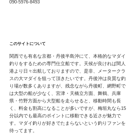
090-5976-8493
このサイトについて
関西でも有名な京都・丹後半島沖にて、本格的なマダイ
釣りをするための専門仕立船です。天候が良ければ間人
港より日々出航しておりますので、是非、メータークラ
スの大マダイを狙って頂きたいです。丹後沖は良質な釣
り場が数多くありますが、残念ながら丹後町、網野町で
は大型の船が少なく、宮津・天橋立方面、舞鶴、兵庫
県・竹野方面から大型船を走らせると、移動時間も長
く、料金も割高になることが多いですが、梅垣丸なら15
分以内でも最高のポイントに移動できる近さが魅力で
す。マダイ釣りが好きでたまらないという釣りファンを
待ってます。