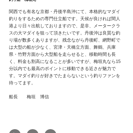
関西でも有名な京都・丹後半島沖にて、本格的なマダイ
釣りをするための専門仕立船です。天候が良ければ間人
港より日々出航しておりますので、是非、メータークラ
スの大マダイを狙って頂きたいです。丹後沖は良質な釣
り場が数多くありますが、残念ながら丹後町、網野町で
は大型の船が少なく、宮津・天橋立方面、舞鶴、兵庫
県・竹野方面から大型船を走らせると、移動時間も長
く、料金も割高になることが多いですが、梅垣丸なら15
分以内でも最高のポイントに移動できる近さが魅力で
す。マダイ釣りが好きでたまらないという釣りファンを
待ってます。
船長 梅垣 博信
釣
Instagram
メ