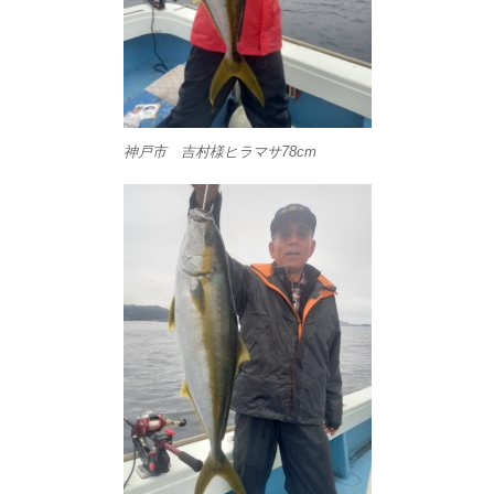
神戸市 吉村様ヒラマサ78cm