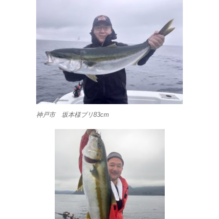
神戸市 坂本様ブリ83cm