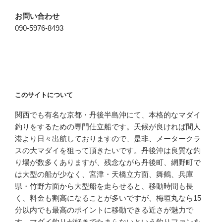
お問い合わせ
090-5976-8493
このサイトについて
関西でも有名な京都・丹後半島沖にて、本格的なマダイ
釣りをするための専門仕立船です。天候が良ければ間人
港より日々出航しておりますので、是非、メータークラ
スの大マダイを狙って頂きたいです。丹後沖は良質な釣
り場が数多くありますが、残念ながら丹後町、網野町で
は大型の船が少なく、宮津・天橋立方面、舞鶴、兵庫
県・竹野方面から大型船を走らせると、移動時間も長
く、料金も割高になることが多いですが、梅垣丸なら15
分以内でも最高のポイントに移動できる近さが魅力で
す。マダイ釣りが好きでたまらないという釣りファンを