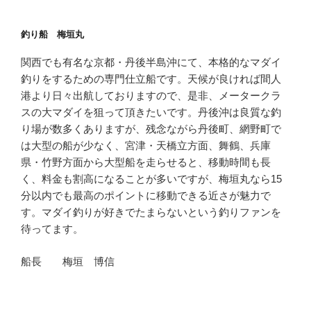
釣り船 梅垣丸
関西でも有名な京都・丹後半島沖にて、本格的なマダイ
釣りをするための専門仕立船です。天候が良ければ間人
港より日々出航しておりますので、是非、メータークラ
スの大マダイを狙って頂きたいです。丹後沖は良質な釣
り場が数多くありますが、残念ながら丹後町、網野町で
は大型の船が少なく、宮津・天橋立方面、舞鶴、兵庫
県・竹野方面から大型船を走らせると、移動時間も長
く、料金も割高になることが多いですが、梅垣丸なら15
分以内でも最高のポイントに移動できる近さが魅力で
す。マダイ釣りが好きでたまらないという釣りファンを
待ってます。
船長 梅垣 博信