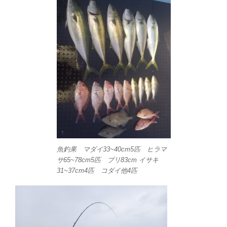
魚釣果 マダイ33~40cm5匹 ヒラマ
サ65~78cm5匹 ブリ83cm イサキ
31~37cm4匹 コダイ他4匹