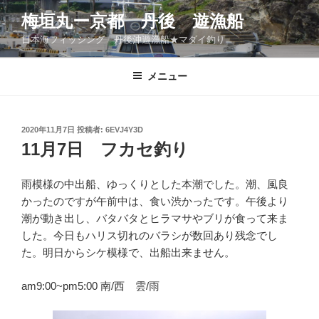
コ
梅垣丸ー京都 丹後 遊漁船
ン
日本海フィッシング 丹後沖遊漁船★マダイ釣り
テ
ン
ツ
メニュー
へ
ス
キ
投
2020年11月7日
投稿者:
6EVJ4Y3D
稿
ッ
11月7日 フカセ釣り
日:
プ
雨模様の中出船、ゆっくりとした本潮でした。潮、風良
かったのですが午前中は、食い渋かったです。午後より
潮が動き出し、バタバタとヒラマサやブリが食って来ま
した。今日もハリス切れのバラシが数回あり残念でし
た。明日からシケ模様で、出船出来ません。
am9:00~pm5:00 南/西 雲/雨