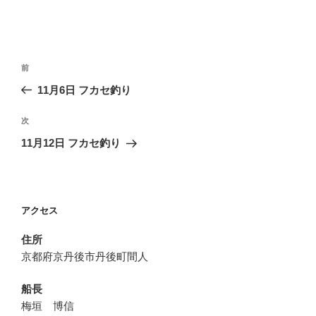
投
前
前
稿
の
11月6日 フカセ釣り
ナ
投
ビ
稿
次
次
ゲ
の
11月12日 フカセ釣り
投
ー
稿
シ
ョ
アクセス
ン
住所
京都府京丹後市丹後町間人
船長
梅垣 博信