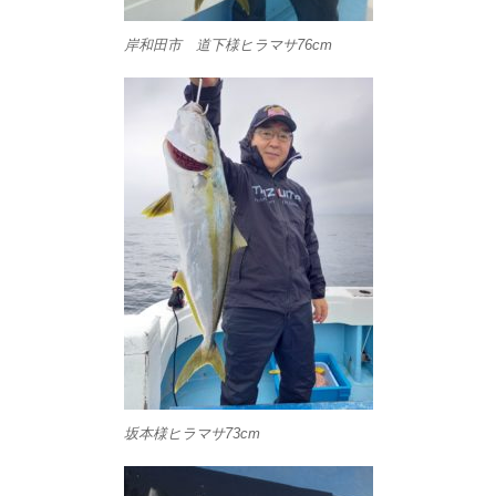
岸和田市 道下様ヒラマサ76cm
坂本様ヒラマサ73cm