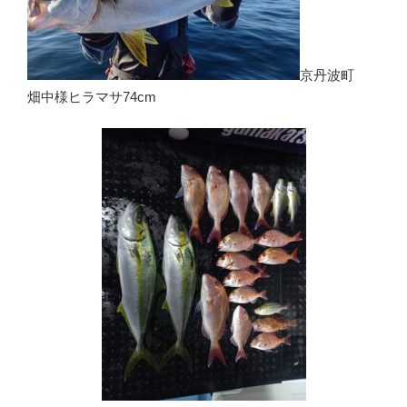
京丹波町
畑中様ヒラマサ74cm