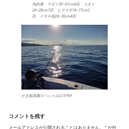
魚釣果 マダイ30~47cm6匹 コダイ
24~28cm7匹 ヒラマサ74~77cm2
匹 イサキ他24~30cm4匹
がま船真鯛スペシャルLV375H
コメントを残す
メールアドレスが公開されることはありません。
*
が付