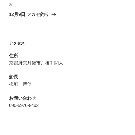
ビ
稿
次
次
ゲ
の
12月9日 フカセ釣り
投
ー
稿
シ
ョ
アクセス
ン
住所
京都府京丹後市丹後町間人
船長
梅垣 博信
お問い合わせ
090-5976-8493