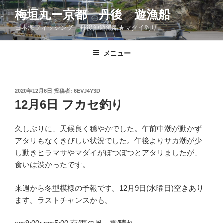
コ
梅垣丸ー京都 丹後 遊漁船
ン
日本海フィッシング 丹後沖遊漁船★マダイ釣り
テ
ン
ツ
メニュー
へ
ス
キ
投
2020年12月6日
投稿者:
6EVJ4Y3D
稿
ッ
12月6日 フカセ釣り
日:
プ
久しぶりに、天候良く穏やかでした。午前中潮が動かず
アタリもなくきびしい状況でした。午後よりサカ潮が少
し動きヒラマサやマダイがぼつぼつとアタリましたが、
食いは渋かったです。
来週から冬型模様の予報です。12月9日(水曜日)空きあり
ます。ラストチャンスかも。
am9:00~pm5:00 南/西の風 雲/晴れ