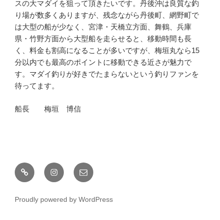
スの大マダイを狙って頂きたいです。丹後沖は良質な釣
り場が数多くありますが、残念ながら丹後町、網野町で
は大型の船が少なく、宮津・天橋立方面、舞鶴、兵庫
県・竹野方面から大型船を走らせると、移動時間も長
く、料金も割高になることが多いですが、梅垣丸なら15
分以内でも最高のポイントに移動できる近さが魅力で
す。マダイ釣りが好きでたまらないという釣りファンを
待ってます。
船長 梅垣 博信
釣
Instagram
メ
果
ー
情
ル
Proudly powered by WordPress
報