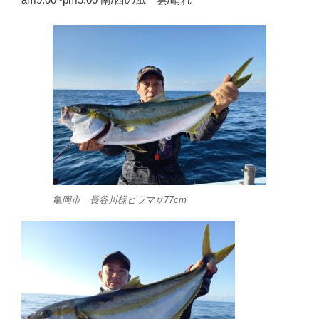
亀岡市 長谷川様ヒラマサ77cm