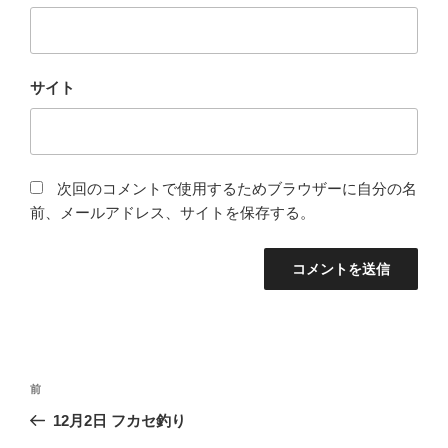
サイト
次回のコメントで使用するためブラウザーに自分の名
前、メールアドレス、サイトを保存する。
投
前
前
稿
の
12月2日 フカセ釣り
ナ
投