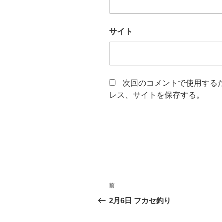
サイト
次回のコメントで使用する
レス、サイトを保存する。
投
前
前
稿
の
2月6日 フカセ釣り
投
ナ