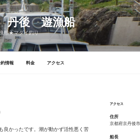
 丹後 遊漁船
漁船★マダイ釣り
予約情報
料金
アクセス
アクセス
り
住所
京都府京丹後
も良かったです。潮が動かず活性悪く苦
船長