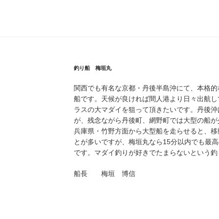
稿
釣り船 梅垣丸
関西でも有名な京都・丹後半島沖にて、本格的
船です。天候が良ければ間人港より日々出航し
ラスの大マダイを狙って頂きたいです。丹後沖
が、残念ながら丹後町、網野町では大型の船が
兵庫県・竹野方面から大型船を走らせると、移
とが多いですが、梅垣丸なら15分以内でも最
です。マダイ釣りが好きでたまらないという釣
船長 梅垣 博信