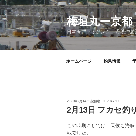
コ
ン
テ
梅垣丸ー京都
ン
日本海フィッシング 丹後沖遊
ツ
へ
ス
キ
ホームページ
釣果情報
ッ
プ
投
2021年2月14日
投稿者:
6EVJ4Y3D
稿
2月13日 フカセ釣
日:
この時期にしては、天候も海峡
戦でした。