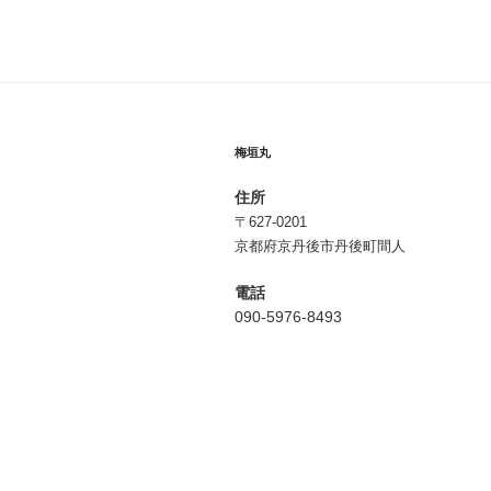
稿
ビ
ゲ
ー
シ
梅垣丸
ョ
住所
ン
〒627-0201
京都府京丹後市丹後町間人
電話
090-5976-8493