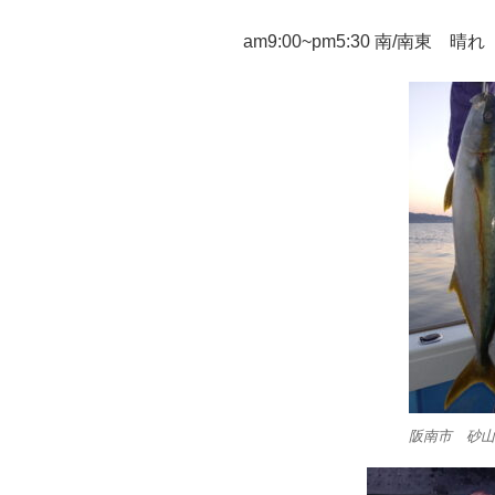
am9:00~pm5:30 南/南東 晴れ
阪南市 砂山