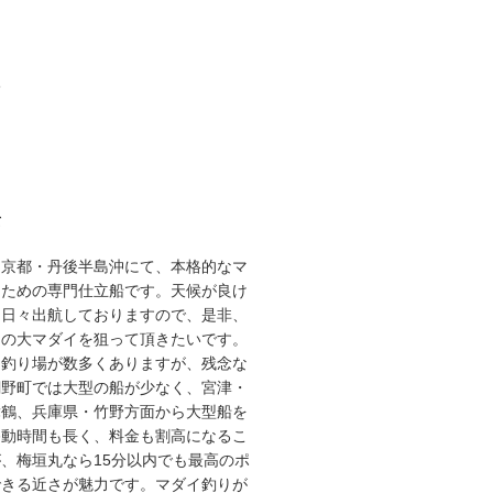
3
て
な京都・丹後半島沖にて、本格的なマ
るための専門仕立船です。天候が良け
り日々出航しておりますので、是非、
スの大マダイを狙って頂きたいです。
な釣り場が数多くありますが、残念な
網野町では大型の船が少なく、宮津・
舞鶴、兵庫県・竹野方面から大型船を
移動時間も長く、料金も割高になるこ
、梅垣丸なら15分以内でも最高のポ
できる近さが魅力です。マダイ釣りが