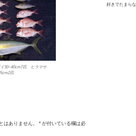
好きでたまら
30~40cm7匹 ヒラマサ
35cm2匹
とはありません。
*
が付いている欄は必