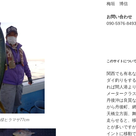
梅垣 博信
お問い合わせ
090-5976-849
このサイトについ
関西でも有名
ダイ釣りをす
れば間人港よ
メータークラ
丹後沖は良質
がら丹後町、
天橋立方面、
様ヒラマサ77cm
走らせると、
とが多いですが
イントに移動