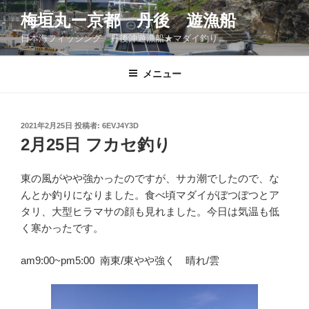
コ
梅垣丸ー京都 丹後 遊漁船
ン
日本海フィッシング 丹後沖遊漁船★マダイ釣り
テ
ン
ツ
メニュー
へ
ス
キ
投
2021年2月25日
投稿者:
6EVJ4Y3D
稿
ッ
2月25日 フカセ釣り
日:
プ
東の風がやや強かったのですが、サカ潮でしたので、な
んとか釣りになりました。食べ頃マダイがぼつぼつとア
タリ、大型ヒラマサの顔も見れました。今日は気温も低
く寒かったです。
am9:00~pm5:00 南東/東やや強く 晴れ/雲