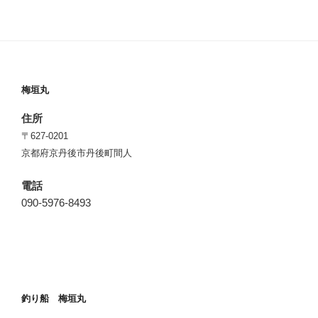
梅垣丸
住所
〒627-0201
京都府京丹後市丹後町間人
電話
090-5976-8493
釣り船 梅垣丸