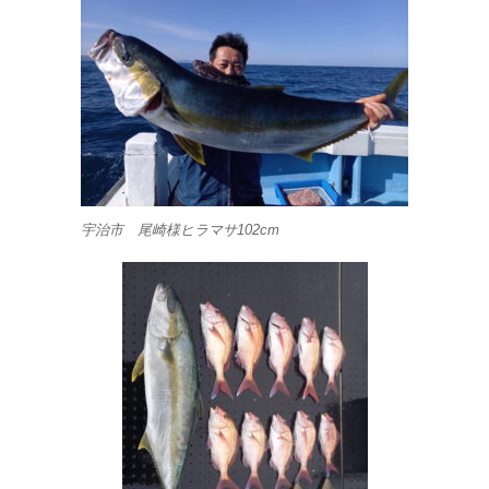
宇治市 尾崎様ヒラマサ102cm