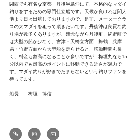
関西でも有名な京都・丹後半島沖にて、本格的なマダイ
釣りをするための専門仕立船です。天候が良ければ間人
港より日々出航しておりますので、是非、メータークラ
スの大マダイを狙って頂きたいです。丹後沖は良質な釣
り場が数多くありますが、残念ながら丹後町、網野町で
は大型の船が少なく、宮津・天橋立方面、舞鶴、兵庫
県・竹野方面から大型船を走らせると、移動時間も長
く、料金も割高になることが多いですが、梅垣丸なら15
分以内でも最高のポイントに移動できる近さが魅力で
す。マダイ釣りが好きでたまらないという釣りファンを
待ってます。
船長 梅垣 博信
釣
Instagram
メ
果
ー