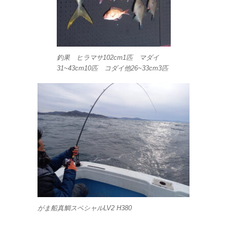
釣果 ヒラマサ102cm1匹 マダイ
31~43cm10匹 コダイ他26~33cm3匹
がま船真鯛スペシャルLV2 H380