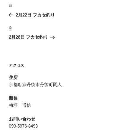
投
前
前
稿
の
2月22日 フカセ釣り
ナ
投
ビ
稿
次
次
ゲ
の
2月28日 フカセ釣り
投
ー
稿
シ
ョ
アクセス
ン
住所
京都府京丹後市丹後町間人
船長
梅垣 博信
お問い合わせ
090-5976-8493