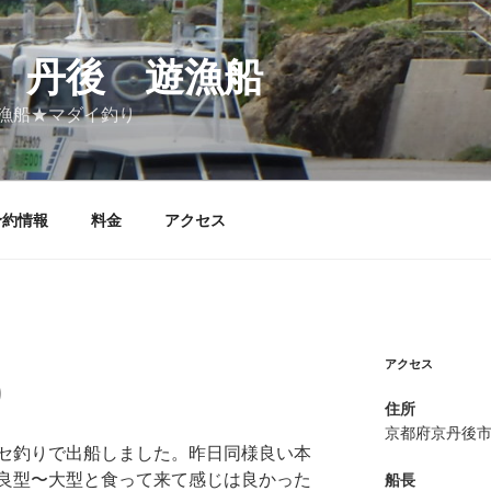
 丹後 遊漁船
漁船★マダイ釣り
予約情報
料金
アクセス
アクセス
り
住所
京都府京丹後
セ釣りで出船しました。昨日同様良い本
良型〜大型と食って来て感じは良かった
船長