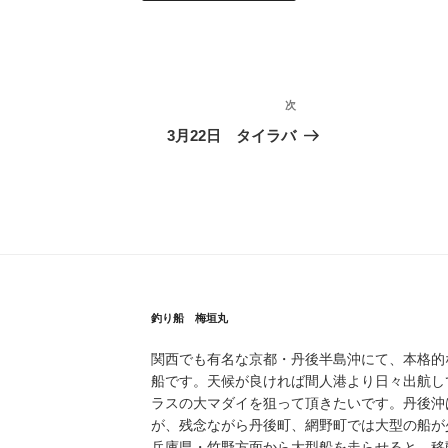
次
次
の
3月22日 タイラバ
投
稿
釣り船 梅垣丸
関西でも有名な京都・丹後半島沖にて、本格的
船です。天候が良ければ間人港より日々出航し
ラスの大マダイを狙って頂きたいです。丹後沖
が、残念ながら丹後町、網野町では大型の船が
兵庫県・竹野方面から大型船を走らせると、移