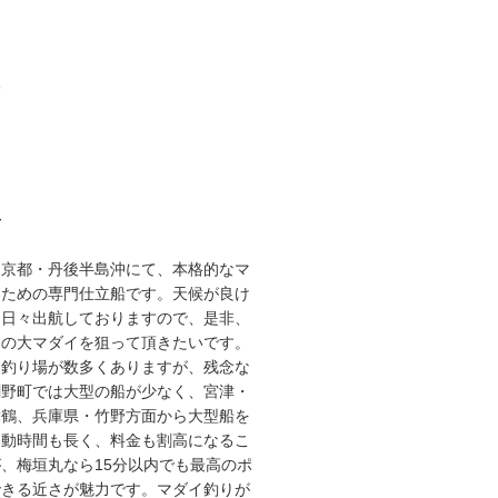
3
て
な京都・丹後半島沖にて、本格的なマ
るための専門仕立船です。天候が良け
り日々出航しておりますので、是非、
スの大マダイを狙って頂きたいです。
な釣り場が数多くありますが、残念な
網野町では大型の船が少なく、宮津・
舞鶴、兵庫県・竹野方面から大型船を
移動時間も長く、料金も割高になるこ
、梅垣丸なら15分以内でも最高のポ
できる近さが魅力です。マダイ釣りが