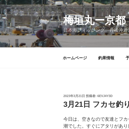
コ
ン
テ
梅垣丸ー京都
ン
日本海フィッシング 丹後沖遊
ツ
へ
ス
キ
ホームページ
釣果情報
ッ
プ
投
2023年3月21日
投稿者:
6EVJ4Y3D
稿
3月21日 フカセ釣
日:
今日は、空きなので友達とフカ
潮でした。すぐにアタリがあり