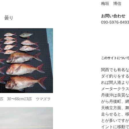
梅垣 博信
お問い合わせ
の風 曇り
090-5976-849
このサイトについ
関西でも有名
ダイ釣りをす
れば間人港よ
メータークラ
丹後沖は良質
m3匹 30〜66cm13匹 ウマズラ
がら丹後町、
天橋立方面、
走らせると、
とが多いですが
イントに移動