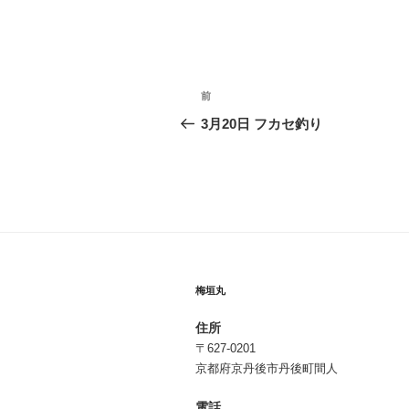
投
前
前
稿
の
3月20日 フカセ釣り
投
ナ
稿
ビ
ゲ
ー
シ
梅垣丸
ョ
住所
ン
〒627-0201
京都府京丹後市丹後町間人
電話