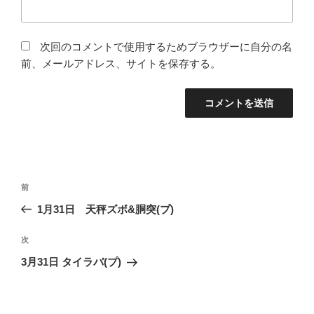
次回のコメントで使用するためブラウザーに自分の名
前、メールアドレス、サイトを保存する。
投
前
前
稿
の
1月31日 天秤ズボ&胴突(プ)
ナ
投
ビ
稿
次
次
ゲ
の
3月31日 タイラバ(プ)
投
ー
稿
シ