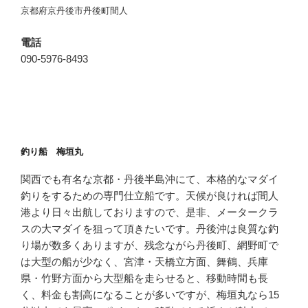
京都府京丹後市丹後町間人
電話
090-5976-8493
釣り船 梅垣丸
関西でも有名な京都・丹後半島沖にて、本格的なマダイ
釣りをするための専門仕立船です。天候が良ければ間人
港より日々出航しておりますので、是非、メータークラ
スの大マダイを狙って頂きたいです。丹後沖は良質な釣
り場が数多くありますが、残念ながら丹後町、網野町で
は大型の船が少なく、宮津・天橋立方面、舞鶴、兵庫
県・竹野方面から大型船を走らせると、移動時間も長
く、料金も割高になることが多いですが、梅垣丸なら15