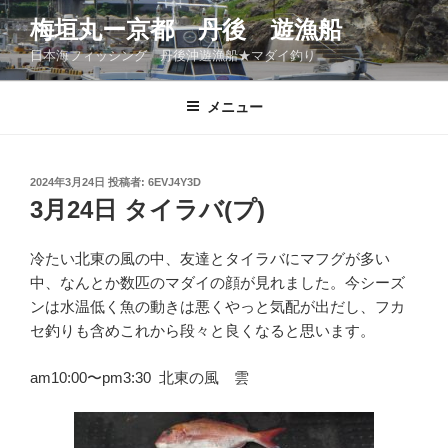
コ
梅垣丸ー京都 丹後 遊漁船
ン
日本海フィッシング 丹後沖遊漁船★マダイ釣り
テ
ン
ツ
メニュー
へ
ス
キ
投
2024年3月24日
投稿者:
6EVJ4Y3D
稿
ッ
3月24日 タイラバ(プ)
日:
プ
冷たい北東の風の中、友達とタイラバにマフグが多い
中、なんとか数匹のマダイの顔が見れました。今シーズ
ンは水温低く魚の動きは悪くやっと気配が出だし、フカ
セ釣りも含めこれから段々と良くなると思います。
am10:00〜pm3:30 北東の風 雲