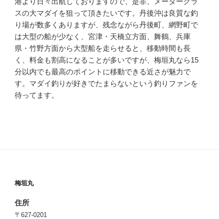
港より日々出航しておりますので、是非、メータークラ
スの大マダイを狙って頂きたいです。丹後沖は良質な釣
り場が数多くありますが、残念ながら丹後町、網野町で
は大型の船が少なく、宮津・天橋立方面、舞鶴、兵庫
県・竹野方面から大型船を走らせると、移動時間も長
く、料金も割高になることが多いですが、梅垣丸なら15
分以内でも最高のポイントに移動できる近さが魅力で
す。マダイ釣りが好きでたまらないという釣りファンを
待ってます。
梅垣丸
住所
〒627-0201