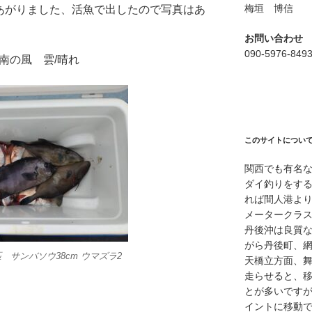
梅垣 博信
6匹あがりました、活魚で出したので写真はあ
お問い合わせ
090-5976-849
く／南の風 雲/晴れ
このサイトについ
関西でも有名
ダイ釣りをす
れば間人港よ
メータークラ
丹後沖は良質
がら丹後町、
匹 サンバソウ38cm ウマズラ2
天橋立方面、
走らせると、
とが多いですが
イントに移動