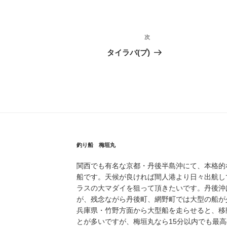
次
次
の
タイラバ(プ)
投
稿
釣り船 梅垣丸
関西でも有名な京都・丹後半島沖にて、本格的
船です。天候が良ければ間人港より日々出航し
ラスの大マダイを狙って頂きたいです。丹後沖
が、残念ながら丹後町、網野町では大型の船が
兵庫県・竹野方面から大型船を走らせると、移
とが多いですが、梅垣丸なら15分以内でも最