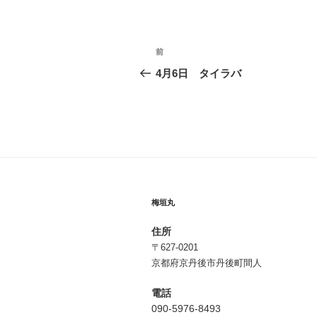
投
前
前
稿
の
4月6日 タイラバ
投
ナ
稿
ビ
ゲ
ー
シ
梅垣丸
ョ
住所
ン
〒627-0201
京都府京丹後市丹後町間人
電話
090-5976-8493