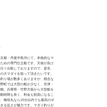
3
て
な京都・丹後半島沖にて、本格的なマ
るための専門仕立船です。天候が良け
り日々出航しておりますので、是非、
スの大マダイを狙って頂きたいです。
な釣り場が数多くありますが、残念な
網野町では大型の船が少なく、宮津・
舞鶴、兵庫県・竹野方面から大型船を
移動時間も長く、料金も割高になるこ
、梅垣丸なら15分以内でも最高のポ
できる近さが魅力です。マダイ釣りが