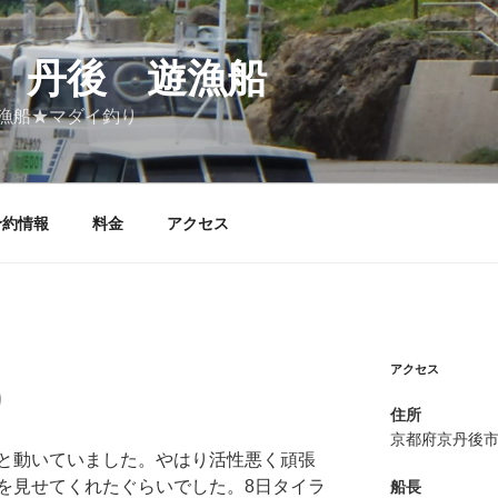
 丹後 遊漁船
漁船★マダイ釣り
予約情報
料金
アクセス
アクセス
り
住所
京都府京丹後
と動いていました。やはり活性悪く頑張
を見せてくれたぐらいでした。8日タイラ
船長