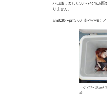
バ出船しました50〜74cm1
りません。
am8:30〜pm3:00 南やや強
マダイ27〜33cm8
匹