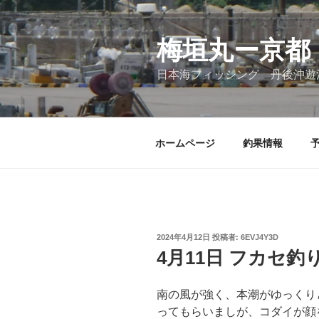
コ
ン
テ
梅垣丸ー京都
ン
日本海フィッシング 丹後沖遊
ツ
へ
ス
キ
ホームページ
釣果情報
ッ
プ
投
2024年4月12日
投稿者:
6EVJ4Y3D
稿
4月11日 フカセ釣
日:
南の風が強く、本潮がゆっくり
ってもらいましが、コダイが顔