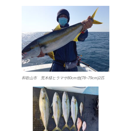
和歌山市 荒木様ヒラマサ80cm他(78~79cm)2匹