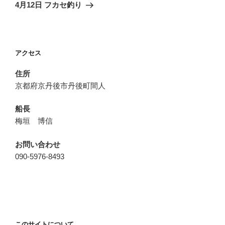
ゲ
の
4月12日 フカセ釣り
投
ー
稿
シ
ョ
アクセス
ン
住所
京都府京丹後市丹後町間人
船長
梅垣 博信
お問い合わせ
090-5976-8493
このサイトについて