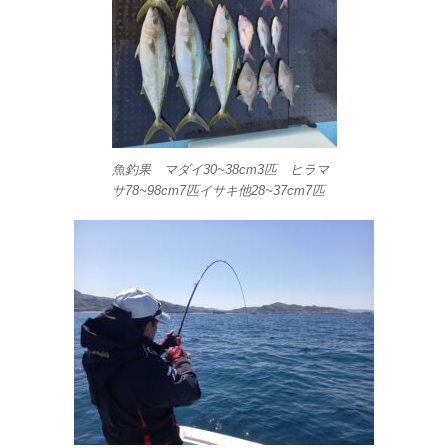
魚釣果 マダイ30~38cm3匹 ヒラマ
サ78~98cm7匹イサキ他28~37cm7匹