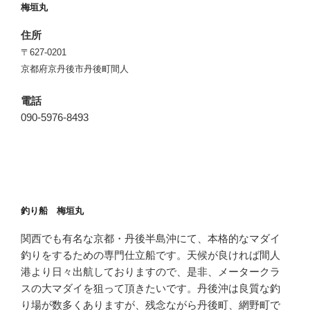
梅垣丸
住所
〒627-0201
京都府京丹後市丹後町間人
電話
090-5976-8493
釣り船 梅垣丸
関西でも有名な京都・丹後半島沖にて、本格的なマダイ
釣りをするための専門仕立船です。天候が良ければ間人
港より日々出航しておりますので、是非、メータークラ
スの大マダイを狙って頂きたいです。丹後沖は良質な釣
り場が数多くありますが、残念ながら丹後町、網野町で