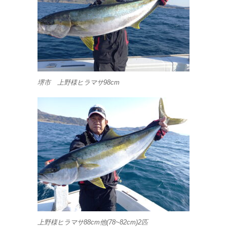
堺市 上野様ヒラマサ98cm
上野様ヒラマサ88cm他(78~82cm)2匹