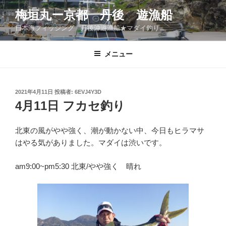
コ
梅垣丸ー京都 丹後 遊漁船
ン
日本海フィッシング 丹後沖遊漁船★マダイ釣り
テ
ン
ツ
メニュー
へ
ス
キ
投
2021年4月11日
投稿者:
6EVJ4Y3D
稿
ッ
4月11日 フカセ釣り
日:
プ
北東の風がやや強く、潮が動かない中、今日もヒラマサ
はやる気がありました。マダイは渋いです。
am9:00~pm5:30 北東/やや強く 晴れ