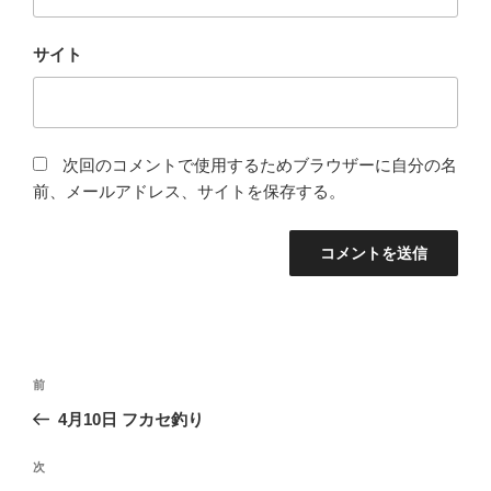
サイト
次回のコメントで使用するためブラウザーに自分の名
前、メールアドレス、サイトを保存する。
投
前
前
稿
の
4月10日 フカセ釣り
ナ
投
ビ
稿
次
次