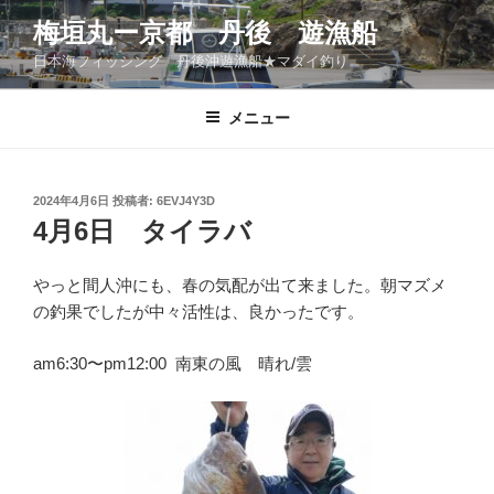
コ
梅垣丸ー京都 丹後 遊漁船
ン
日本海フィッシング 丹後沖遊漁船★マダイ釣り
テ
ン
ツ
メニュー
へ
ス
キ
投
2024年4月6日
投稿者:
6EVJ4Y3D
稿
ッ
4月6日 タイラバ
日:
プ
やっと間人沖にも、春の気配が出て来ました。朝マズメ
の釣果でしたが中々活性は、良かったです。
am6:30〜pm12:00 南東の風 晴れ/雲