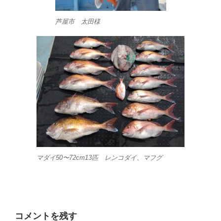
芦屋市 太田様
マダイ50〜72cm13匹 レンコダイ、マフグ
コメントを残す