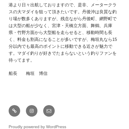
港より日々出航しておりますので、是非、メータークラ
スの大マダイを狙って頂きたいです。丹後沖は良質な釣
り場が数多くありますが、残念ながら丹後町、網野町で
は大型の船が少なく、宮津・天橋立方面、舞鶴、兵庫
県・竹野方面から大型船を走らせると、移動時間も長
く、料金も割高になることが多いですが、梅垣丸なら15
分以内でも最高のポイントに移動できる近さが魅力で
す。マダイ釣りが好きでたまらないという釣りファンを
待ってます。
船長 梅垣 博信
釣
Instagram
メ
果
ー
情
ル
Proudly powered by WordPress