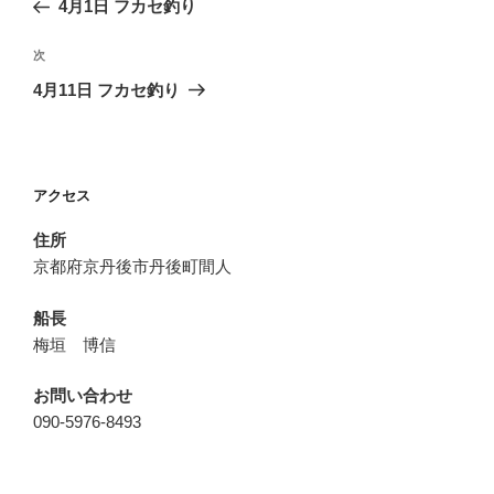
4月1日 フカセ釣り
ナ
投
ビ
稿
次
次
ゲ
の
4月11日 フカセ釣り
投
ー
稿
シ
ョ
アクセス
ン
住所
京都府京丹後市丹後町間人
船長
梅垣 博信
お問い合わせ
090-5976-8493