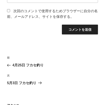
次回のコメントで使用するためブラウザーに自分の名
前、メールアドレス、サイトを保存する。
投
前
前
稿
の
4月25日 フカセ釣り
ナ
投
ビ
稿
次
次
ゲ
の
5月3日 フカセ釣り
投
ー
稿
シ
ョ