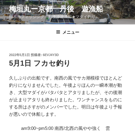
コ
梅垣丸ー京都 丹後 遊漁船
ン
日本海フィッシング 丹後沖遊漁船★マダイ釣り
テ
ン
ツ
メニュー
へ
ス
キ
投
2022年5月1日
投稿者:
6EVJ4Y3D
稿
ッ
5月1日 フカセ釣り
日:
プ
久しぶりの出船です。南西の風でサカ潮模様でほとんど
釣りになりませんでした。午後よりほんの一瞬本潮が動
き、大型マダイがバタバタとアタリましたが、その後潮
が止まりアタリも終わりました。ワンチャンスをものに
する所はさすがのメンバーでした。明日は午後より予報
が悪いので休船します。
am9:00~pm5:00 南西/北西の風やや強く 雲