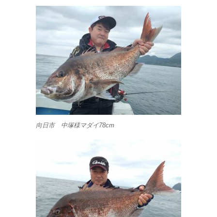
向日市 中塚様マダイ78cm