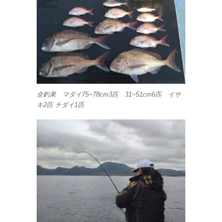
全釣果 マダイ75~78cm3匹 31~51cm6匹 イサ
キ2匹 チダイ1匹