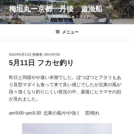
コ
梅垣丸ー京都 丹後 遊漁船
ン
日本海フィッシング 丹後沖遊漁船★マダイ釣り
テ
ン
ツ
メニュー
へ
ス
キ
投
2021年5月11日
投稿者:
6EVJ4Y3D
稿
ッ
5月11日 フカセ釣り
日:
プ
昨日と同様やや速い本潮でした。ぼつぼつとアタリもあ
り良型マダイも食って来て良い感じでしたが北東の風が
段々強くなり釣りにくい状況の中、最後にヒラマサの顔
が見れました。
am9:00~pm5:30 北東の風/やや強く 雲/晴れ