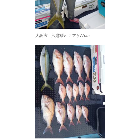
大阪市 河越様ヒラマサ77cm