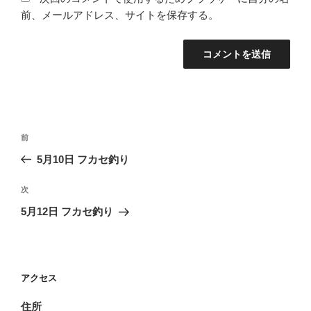
前、メールアドレス、サイトを保存する。
投
前
前
稿
の
5月10日 フカセ釣り
ナ
投
ビ
稿
次
次
ゲ
の
5月12日 フカセ釣り
投
ー
稿
シ
ョ
アクセス
ン
住所