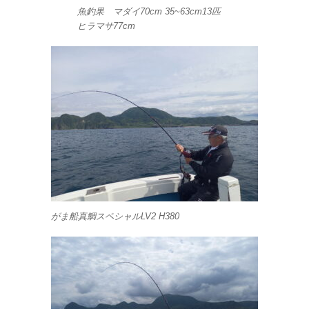
魚釣果 マダイ70cm 35~63cm13匹
ヒラマサ77cm
がま船真鯛スペシャルLV2 H380