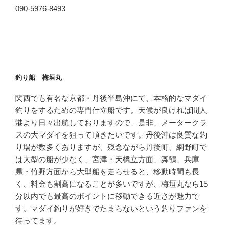
090-5976-8493
釣り船 梅垣丸
関西でも有名な京都・丹後半島沖にて、本格的なマダイ
釣りをするための専門仕立船です。天候が良ければ間人
港より日々出航しておりますので、是非、メータークラ
スの大マダイを狙って頂きたいです。丹後沖は良質な釣
り場が数多くありますが、残念ながら丹後町、網野町で
は大型の船が少なく、宮津・天橋立方面、舞鶴、兵庫
県・竹野方面から大型船を走らせると、移動時間も長
く、料金も割高になることが多いですが、梅垣丸なら15
分以内でも最高のポイントに移動できる近さが魅力で
す。マダイ釣りが好きでたまらないという釣りファンを
待ってます。