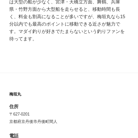
は大型の船が少なく、宮津・天橋立方面、舞鶴、兵庫
県・竹野方面から大型船を走らせると、移動時間も長
く、料金も割高になることが多いですが、梅垣丸なら15
分以内でも最高のポイントに移動できる近さが魅力で
す。マダイ釣りが好きでたまらないという釣りファンを
待ってます。
梅垣丸
住所
〒627-0201
京都府京丹後市丹後町間人
電話