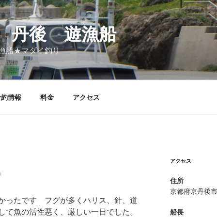
 丹後 遊漁船
漁船★マダイ釣り
予約情報
料金
アクセス
アクセス
り
住所
京都府京丹後
かったです フグが多くハリス、針、道
して魚の活性悪く、厳しい一日でした。
船長