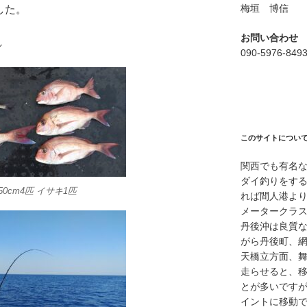
梅垣 博信
した。
お問い合わせ
れ
090-5976-849
このサイトについ
関西でも有名
ダイ釣りをす
0cm4匹 イサキ1匹
れば間人港よ
メータークラ
丹後沖は良質
がら丹後町、
天橋立方面、
走らせると、
とが多いですが
イントに移動