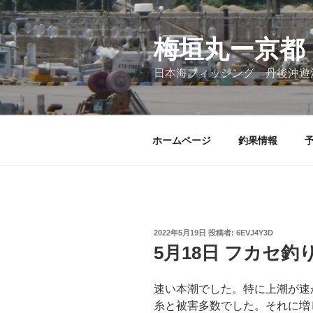
コ
ン
テ
梅垣丸ー京都
ン
日本海フィッシング 丹後沖遊
ツ
へ
ス
キ
ホームページ
釣果情報
ッ
プ
投
2022年5月19日
投稿者:
6EVJ4Y3D
稿
5月18日 フカセ釣
日:
速い本潮でした。特に上潮が速
糸と被害多数でした。それに増