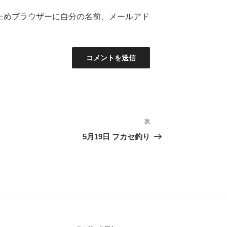
ためブラウザーに自分の名前、メールアド
次
次
の
5月19日 フカセ釣り
投
稿