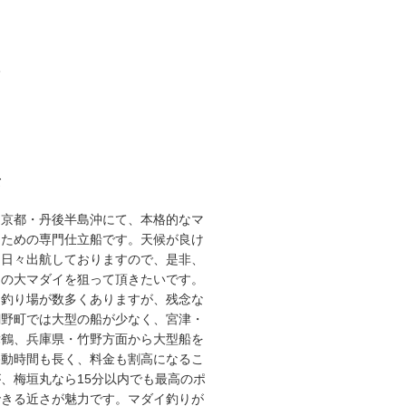
3
て
な京都・丹後半島沖にて、本格的なマ
るための専門仕立船です。天候が良け
り日々出航しておりますので、是非、
スの大マダイを狙って頂きたいです。
な釣り場が数多くありますが、残念な
網野町では大型の船が少なく、宮津・
舞鶴、兵庫県・竹野方面から大型船を
移動時間も長く、料金も割高になるこ
、梅垣丸なら15分以内でも最高のポ
できる近さが魅力です。マダイ釣りが