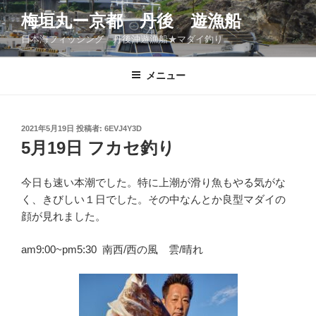
コ
梅垣丸ー京都 丹後 遊漁船
ン
日本海フィッシング 丹後沖遊漁船★マダイ釣り
テ
ン
ツ
メニュー
へ
ス
キ
投
2021年5月19日
投稿者:
6EVJ4Y3D
稿
ッ
5月19日 フカセ釣り
日:
プ
今日も速い本潮でした。特に上潮が滑り魚もやる気がな
く、きびしい１日でした。その中なんとか良型マダイの
顔が見れました。
am9:00~pm5:30 南西/西の風 雲/晴れ