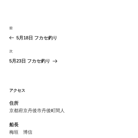
投
前
前
稿
の
5月18日 フカセ釣り
ナ
投
ビ
稿
次
次
ゲ
の
5月23日 フカセ釣り
投
ー
稿
シ
ョ
アクセス
ン
住所
京都府京丹後市丹後町間人
船長
梅垣 博信