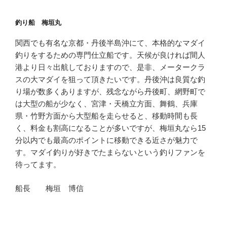
釣り船 梅垣丸
関西でも有名な京都・丹後半島沖にて、本格的なマダイ
釣りをするための専門仕立船です。天候が良ければ間人
港より日々出航しておりますので、是非、メータークラ
スの大マダイを狙って頂きたいです。丹後沖は良質な釣
り場が数多くありますが、残念ながら丹後町、網野町で
は大型の船が少なく、宮津・天橋立方面、舞鶴、兵庫
県・竹野方面から大型船を走らせると、移動時間も長
く、料金も割高になることが多いですが、梅垣丸なら15
分以内でも最高のポイントに移動できる近さが魅力で
す。マダイ釣りが好きでたまらないという釣りファンを
待ってます。
船長 梅垣 博信