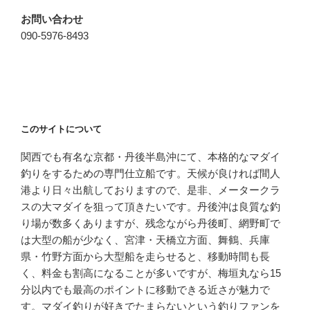
お問い合わせ
090-5976-8493
このサイトについて
関西でも有名な京都・丹後半島沖にて、本格的なマダイ
釣りをするための専門仕立船です。天候が良ければ間人
港より日々出航しておりますので、是非、メータークラ
スの大マダイを狙って頂きたいです。丹後沖は良質な釣
り場が数多くありますが、残念ながら丹後町、網野町で
は大型の船が少なく、宮津・天橋立方面、舞鶴、兵庫
県・竹野方面から大型船を走らせると、移動時間も長
く、料金も割高になることが多いですが、梅垣丸なら15
分以内でも最高のポイントに移動できる近さが魅力で
す。マダイ釣りが好きでたまらないという釣りファンを