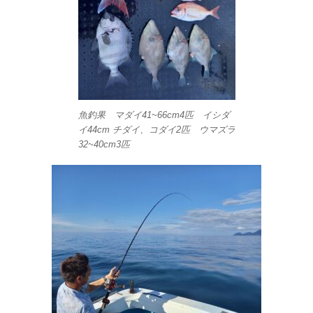
魚釣果 マダイ41~66cm4匹 イシダ
イ44cm チダイ、コダイ2匹 ウマズラ
32~40cm3匹