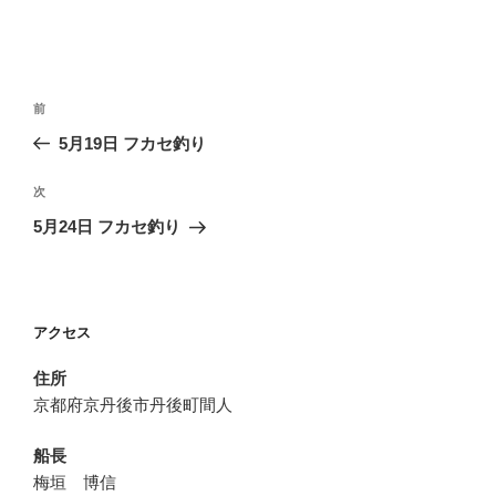
投
前
前
稿
の
5月19日 フカセ釣り
ナ
投
ビ
稿
次
次
ゲ
の
5月24日 フカセ釣り
投
ー
稿
シ
ョ
アクセス
ン
住所
京都府京丹後市丹後町間人
船長
梅垣 博信