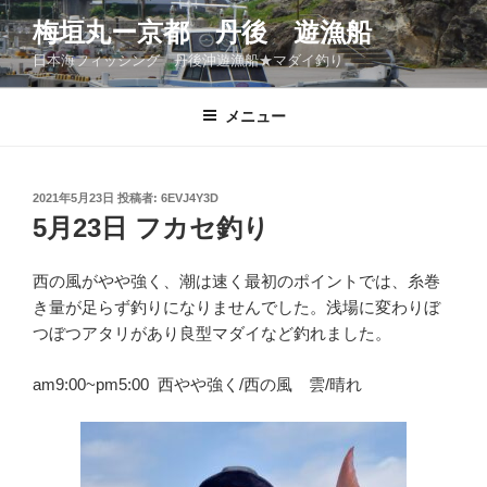
コ
梅垣丸ー京都 丹後 遊漁船
ン
日本海フィッシング 丹後沖遊漁船★マダイ釣り
テ
ン
ツ
メニュー
へ
ス
キ
投
2021年5月23日
投稿者:
6EVJ4Y3D
稿
ッ
5月23日 フカセ釣り
日:
プ
西の風がやや強く、潮は速く最初のポイントでは、糸巻
き量が足らず釣りになりませんでした。浅場に変わりぼ
つぼつアタリがあり良型マダイなど釣れました。
am9:00~pm5:00 西やや強く/西の風 雲/晴れ