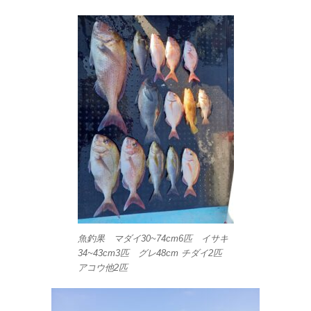
魚釣果 マダイ30~74cm6匹 イサキ
34~43cm3匹 グレ48cm チダイ2匹
アコウ他2匹