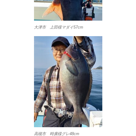
大津市 上田様マダイ57cm
高槻市 時廣様グレ48cm