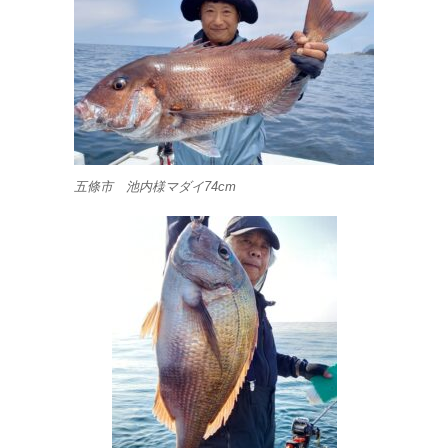
五條市 池内様マダイ74cm