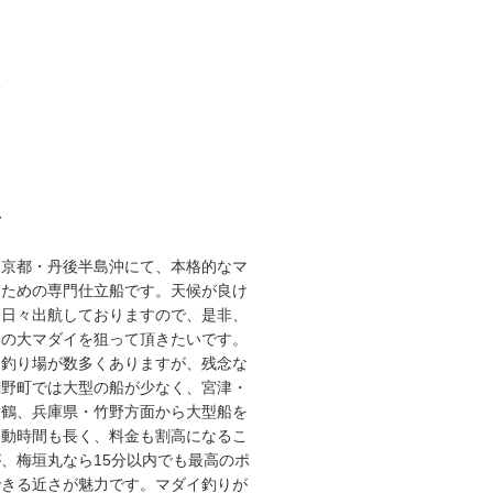
3
て
な京都・丹後半島沖にて、本格的なマ
るための専門仕立船です。天候が良け
り日々出航しておりますので、是非、
スの大マダイを狙って頂きたいです。
な釣り場が数多くありますが、残念な
網野町では大型の船が少なく、宮津・
舞鶴、兵庫県・竹野方面から大型船を
移動時間も長く、料金も割高になるこ
、梅垣丸なら15分以内でも最高のポ
できる近さが魅力です。マダイ釣りが