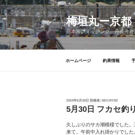
コ
ン
テ
梅垣丸ー京都
ン
日本海フィッシング 丹後沖遊
ツ
へ
ス
キ
ホームページ
釣果情報
ッ
プ
投
2024年5月30日
投稿者:
6EVJ4Y3D
稿
5月30日 フカセ釣
日:
久しぶりのサカ潮模様でした。
来て、午前中入れ掛かりでした