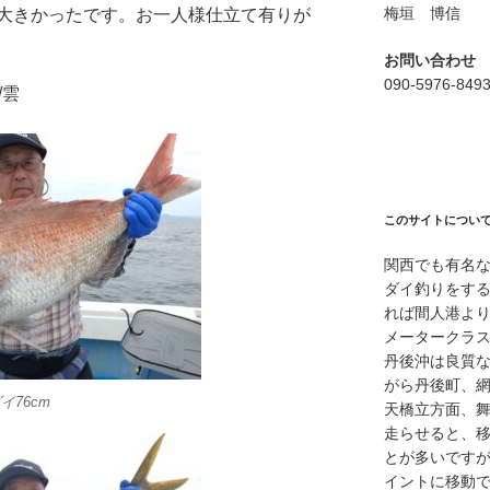
梅垣 博信
大きかったです。お一人様仕立て有りが
お問い合わせ
090-5976-849
/雲
このサイトについ
関西でも有名
ダイ釣りをす
れば間人港よ
メータークラ
丹後沖は良質
がら丹後町、
76cm
天橋立方面、
走らせると、
とが多いですが
イントに移動