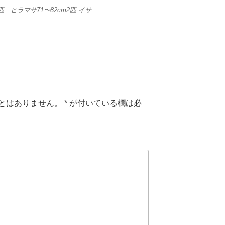
1匹 ヒラマサ71〜82cm2匹 イサ
とはありません。
*
が付いている欄は必