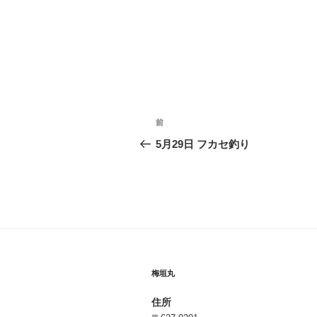
投
前
前
稿
の
5月29日 フカセ釣り
投
ナ
稿
ビ
ゲ
ー
シ
梅垣丸
ョ
住所