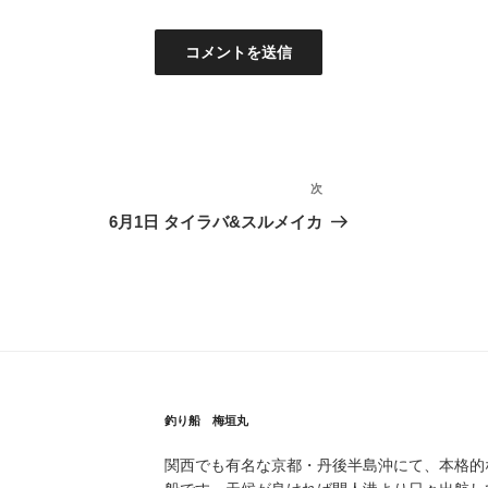
次
次
の
6月1日 タイラバ&スルメイカ
投
稿
釣り船 梅垣丸
関西でも有名な京都・丹後半島沖にて、本格的