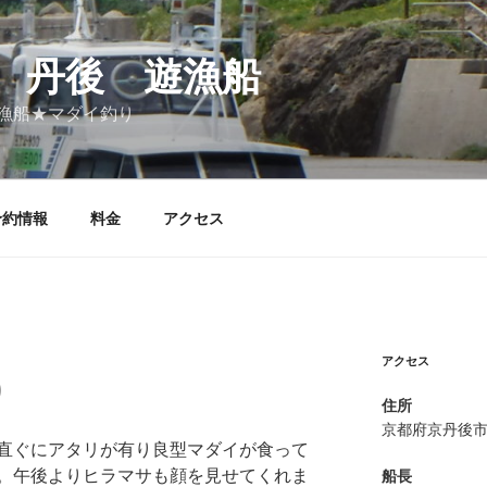
 丹後 遊漁船
漁船★マダイ釣り
予約情報
料金
アクセス
アクセス
り
住所
京都府京丹後
直ぐにアタリが有り良型マダイが食って
。午後よりヒラマサも顔を見せてくれま
船長