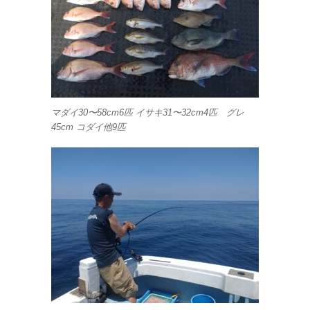
マダイ30〜58cm6匹 イサキ31〜32cm4匹 グレ
45cm コダイ他9匹