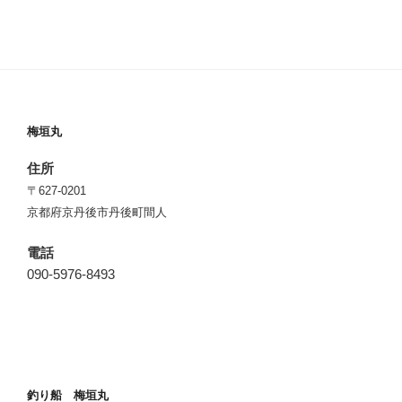
梅垣丸
住所
〒627-0201
京都府京丹後市丹後町間人
電話
090-5976-8493
釣り船 梅垣丸