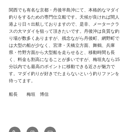
関西でも有名な京都・丹後半島沖にて、本格的なマダイ
釣りをするための専門仕立船です。天候が良ければ間人
港より日々出航しておりますので、是非、メータークラ
スの大マダイを狙って頂きたいです。丹後沖は良質な釣
り場が数多くありますが、残念ながら丹後町、網野町で
は大型の船が少なく、宮津・天橋立方面、舞鶴、兵庫
県・竹野方面から大型船を走らせると、移動時間も長
く、料金も割高になることが多いですが、梅垣丸なら15
分以内でも最高のポイントに移動できる近さが魅力で
す。マダイ釣りが好きでたまらないという釣りファンを
待ってます。
船長 梅垣 博信
釣
Instagram
メ