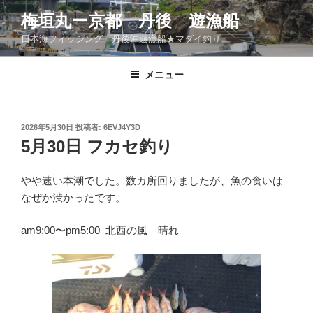
コ
梅垣丸ー京都 丹後 遊漁船
ン
日本海フィッシング 丹後沖遊漁船★マダイ釣り
テ
ン
ツ
メニュー
へ
ス
キ
投
2026年5月30日
投稿者:
6EVJ4Y3D
稿
ッ
5月30日 フカセ釣り
日:
プ
やや速い本潮でした。数カ所回りましたが、魚の食いは
なぜか渋かったです。
am9:00〜pm5:00 北西の風 晴れ