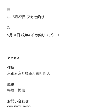
投
前
前
稿
の
5月27日 フカセ釣り
ナ
投
ビ
稿
次
次
ゲ
の
5月31日 根魚&イカ釣り（プ)
投
ー
稿
シ
ョ
アクセス
ン
住所
京都府京丹後市丹後町間人
船長
梅垣 博信
お問い合わせ
090-5976-8493