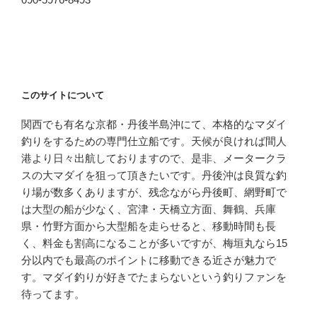
このサイトについて
関西でも有名な京都・丹後半島沖にて、本格的なマダイ
釣りをするための専門仕立船です。天候が良ければ間人
港より日々出航しておりますので、是非、メータークラ
スの大マダイを狙って頂きたいです。丹後沖は良質な釣
り場が数多くありますが、残念ながら丹後町、網野町で
は大型の船が少なく、宮津・天橋立方面、舞鶴、兵庫
県・竹野方面から大型船を走らせると、移動時間も長
く、料金も割高になることが多いですが、梅垣丸なら15
分以内でも最高のポイントに移動できる近さが魅力で
す。マダイ釣りが好きでたまらないという釣りファンを
待ってます。