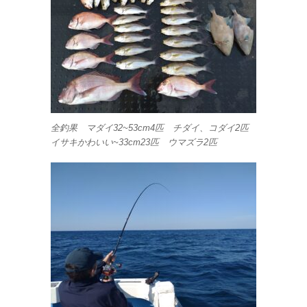
全釣果 マダイ32~53cm4匹 チダイ、コダイ2匹
イサキかわいい~33cm23匹 ウマズラ2匹