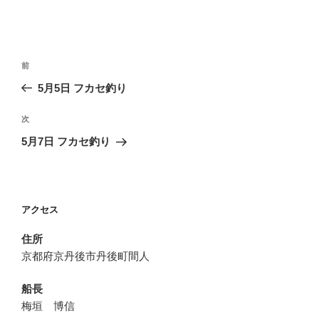
投
前
前
稿
の
5月5日 フカセ釣り
ナ
投
ビ
稿
次
次
ゲ
の
5月7日 フカセ釣り
投
ー
稿
シ
ョ
アクセス
ン
住所
京都府京丹後市丹後町間人
船長
梅垣 博信