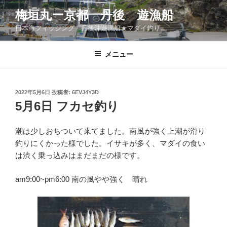
コ
梅垣丸ー京都 丹後 遊漁船
ン
日本海フィッシング 丹後沖遊漁船★マダイ釣り
テ
ン
ツ
メニュー
へ
ス
キ
投
2022年5月6日
投稿者:
6EVJ4Y3D
稿
ッ
5月6日 フカセ釣り
日:
プ
潮は少しおちついて来てました。南風が強く上潮が滑り
釣りにくかった様でした。イサキが多く、マダイの食い
は渋く乗っ込みはまだまだの様です。
am9:00~pm6:00 南の風やや強く 晴れ