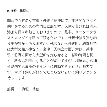
釣り船 梅垣丸
関西でも有名な京都・丹後半島沖にて、本格的なマダイ
釣りをするための専門仕立船です。天候が良ければ間人
港より日々出航しておりますので、是非、メータークラ
スの大マダイを狙って頂きたいです。丹後沖は良質な釣
り場が数多くありますが、残念ながら丹後町、網野町で
は大型の船が少なく、宮津・天橋立方面、舞鶴、兵庫
県・竹野方面から大型船を走らせると、移動時間も長
く、料金も割高になることが多いですが、梅垣丸なら15
分以内でも最高のポイントに移動できる近さが魅力で
す。マダイ釣りが好きでたまらないという釣りファンを
待ってます。
船長 梅垣 博信