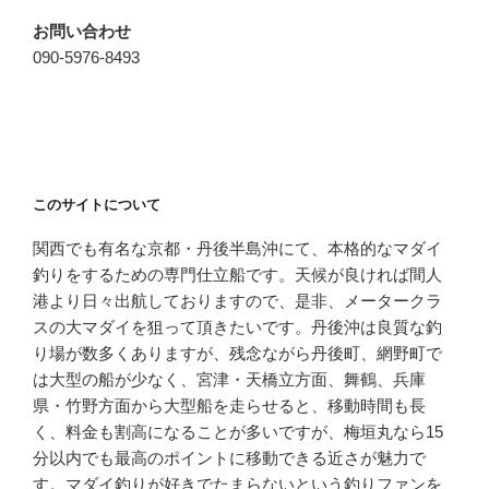
お問い合わせ
090-5976-8493
このサイトについて
関西でも有名な京都・丹後半島沖にて、本格的なマダイ
釣りをするための専門仕立船です。天候が良ければ間人
港より日々出航しておりますので、是非、メータークラ
スの大マダイを狙って頂きたいです。丹後沖は良質な釣
り場が数多くありますが、残念ながら丹後町、網野町で
は大型の船が少なく、宮津・天橋立方面、舞鶴、兵庫
県・竹野方面から大型船を走らせると、移動時間も長
く、料金も割高になることが多いですが、梅垣丸なら15
分以内でも最高のポイントに移動できる近さが魅力で
す。マダイ釣りが好きでたまらないという釣りファンを