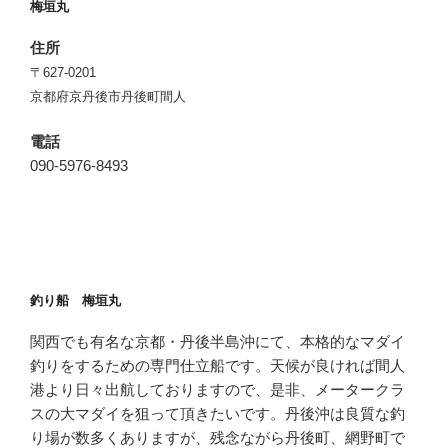
梅垣丸
住所
〒627-0201
京都府京丹後市丹後町間人
電話
090-5976-8493
釣り船 梅垣丸
関西でも有名な京都・丹後半島沖にて、本格的なマダイ
釣りをするための専門仕立船です。天候が良ければ間人
港より日々出航しておりますので、是非、メータークラ
スの大マダイを狙って頂きたいです。丹後沖は良質な釣
り場が数多くありますが、残念ながら丹後町、網野町で