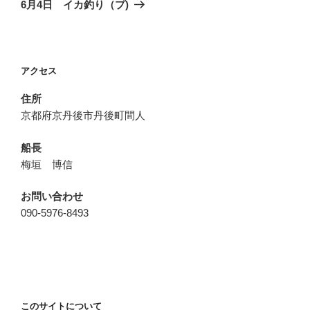
ゲ
の
6月4日 イカ釣り（プ)
投
ー
稿
シ
ョ
アクセス
ン
住所
京都府京丹後市丹後町間人
船長
梅垣 博信
お問い合わせ
090-5976-8493
このサイトについて