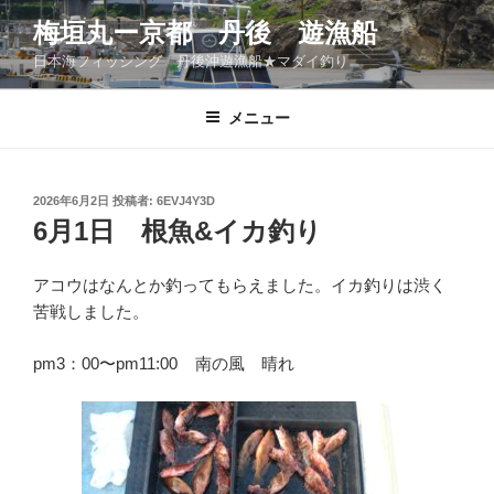
コ
梅垣丸ー京都 丹後 遊漁船
ン
日本海フィッシング 丹後沖遊漁船★マダイ釣り
テ
ン
ツ
メニュー
へ
ス
キ
投
2026年6月2日
投稿者:
6EVJ4Y3D
稿
ッ
6月1日 根魚&イカ釣り
日:
プ
アコウはなんとか釣ってもらえました。イカ釣りは渋く
苦戦しました。
pm3：00〜pm11:00 南の風 晴れ