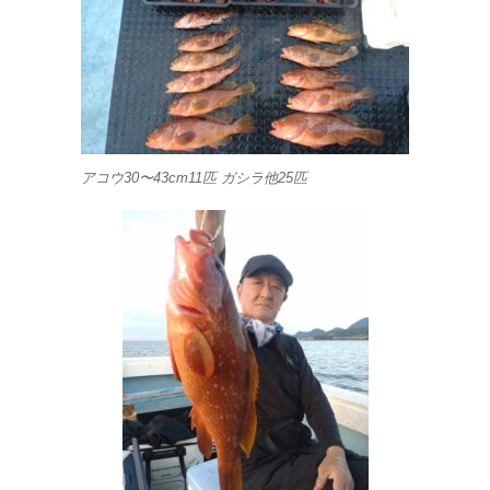
アコウ30〜43cm11匹 ガシラ他25匹