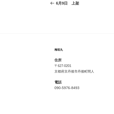
稿
の
6月9日 上架
投
ナ
稿
ビ
ゲ
ー
シ
梅垣丸
ョ
住所
ン
〒627-0201
京都府京丹後市丹後町間人
電話
090-5976-8493