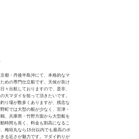
3
て
な京都・丹後半島沖にて、本格的なマ
るための専門仕立船です。天候が良け
り日々出航しておりますので、是非、
スの大マダイを狙って頂きたいです。
な釣り場が数多くありますが、残念な
網野町では大型の船が少なく、宮津・
舞鶴、兵庫県・竹野方面から大型船を
移動時間も長く、料金も割高になるこ
、梅垣丸なら15分以内でも最高のポ
できる近さが魅力です。マダイ釣りが