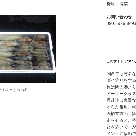
梅垣 博信
お問い合わせ
090-5976-849
このサイトについ
関西でも有名
ダイ釣りをす
れば間人港よ
〜スルメイカ7杯
メータークラ
丹後沖は良質
がら丹後町、
天橋立方面、
走らせると、
とが多いですが
イントに移動