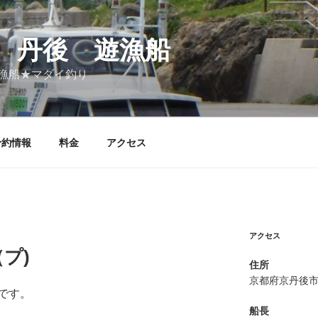
 丹後 遊漁船
漁船★マダイ釣り
予約情報
料金
アクセス
アクセス
（プ)
住所
京都府京丹後
です。
船長