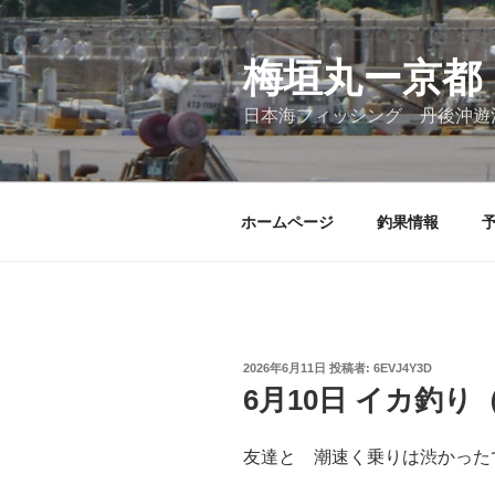
コ
ン
テ
梅垣丸ー京都
ン
日本海フィッシング 丹後沖遊
ツ
へ
ス
キ
ホームページ
釣果情報
ッ
プ
投
2026年6月11日
投稿者:
6EVJ4Y3D
稿
6月10日 イカ釣り
日:
友達と 潮速く乗りは渋かった