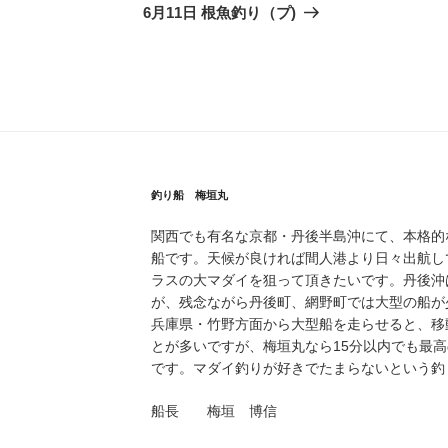
の
6月11日 根魚釣り（プ)
投
稿
釣り船 梅垣丸
関西でも有名な京都・丹後半島沖にて、本格的
船です。天候が良ければ間人港より日々出航し
ラスの大マダイを狙って頂きたいです。丹後沖
が、残念ながら丹後町、網野町では大型の船が
兵庫県・竹野方面から大型船を走らせると、移
とが多いですが、梅垣丸なら15分以内でも最
です。マダイ釣りが好きでたまらないという釣
船長 梅垣 博信