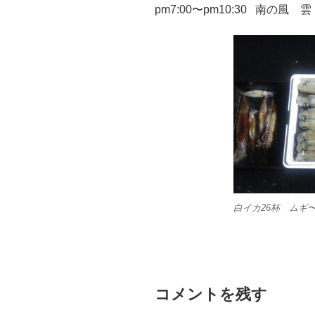
pm7:00〜pm10:30 南の風 雲
白イカ26杯 ムギ
コメントを残す