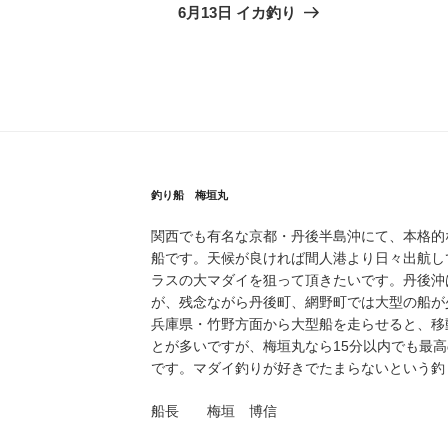
の
6月13日 イカ釣り
投
稿
釣り船 梅垣丸
関西でも有名な京都・丹後半島沖にて、本格的
船です。天候が良ければ間人港より日々出航し
ラスの大マダイを狙って頂きたいです。丹後沖
が、残念ながら丹後町、網野町では大型の船が
兵庫県・竹野方面から大型船を走らせると、移
とが多いですが、梅垣丸なら15分以内でも最
です。マダイ釣りが好きでたまらないという釣
船長 梅垣 博信