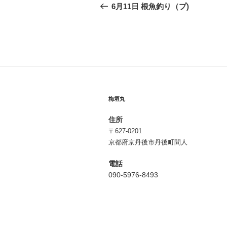
稿
の
6月11日 根魚釣り（プ)
投
ナ
稿
ビ
ゲ
ー
シ
梅垣丸
ョ
住所
ン
〒627-0201
京都府京丹後市丹後町間人
電話
090-5976-8493