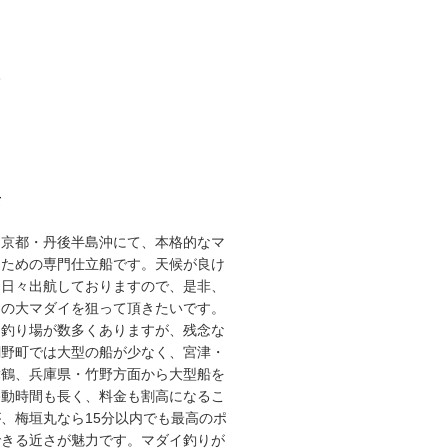
3
て
な京都・丹後半島沖にて、本格的なマ
るための専門仕立船です。天候が良け
り日々出航しておりますので、是非、
スの大マダイを狙って頂きたいです。
な釣り場が数多くありますが、残念な
網野町では大型の船が少なく、宮津・
舞鶴、兵庫県・竹野方面から大型船を
移動時間も長く、料金も割高になるこ
、梅垣丸なら15分以内でも最高のポ
できる近さが魅力です。マダイ釣りが