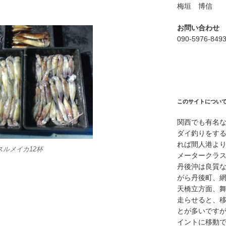
梅垣 博信
お問い合わせ
090-5976-849
このサイトについ
関西でも有名
ダイ釣りをす
れば間人港よ
スルメイカ12杯
メータークラ
丹後沖は良質
がら丹後町、
天橋立方面、
走らせると、
とが多いですが
イントに移動