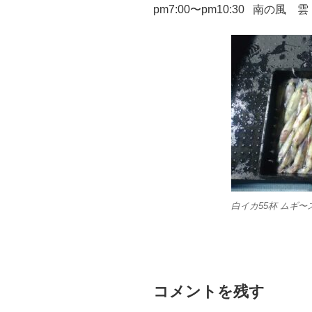
pm7:00〜pm10:30 南の風 雲
白イカ55杯 ムギ〜
コメントを残す