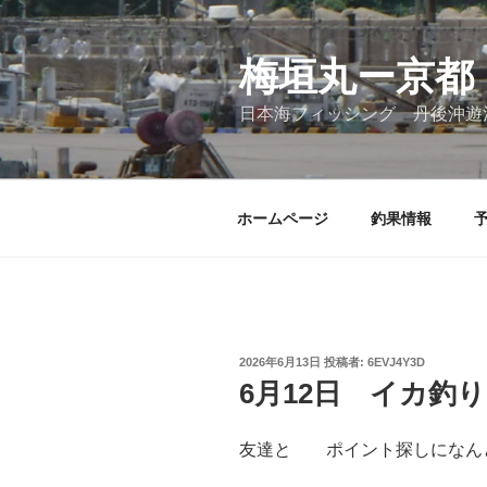
コ
ン
テ
梅垣丸ー京都
ン
日本海フィッシング 丹後沖遊
ツ
へ
ス
キ
ホームページ
釣果情報
ッ
プ
投
2026年6月13日
投稿者:
6EVJ4Y3D
稿
6月12日 イカ釣り
日:
友達と ポイント探しになん