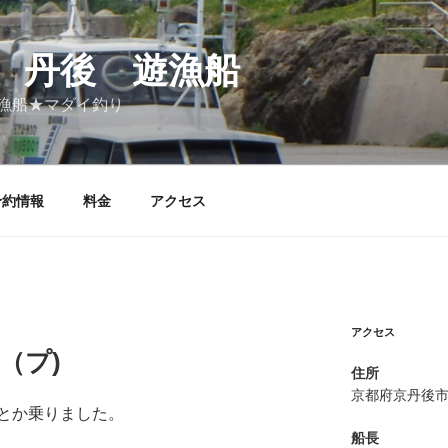
 丹後 遊漁船
漁船★マダイ釣り
予約情報
料金
アクセス
アクセス
（プ)
住所
京都府京丹後
とか乗りました。
船長