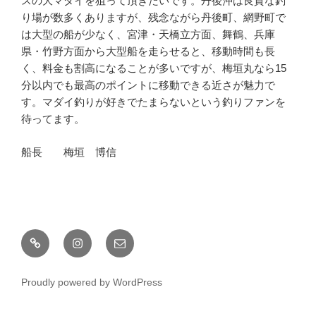
スの大マダイを狙って頂きたいです。丹後沖は良質な釣
り場が数多くありますが、残念ながら丹後町、網野町で
は大型の船が少なく、宮津・天橋立方面、舞鶴、兵庫
県・竹野方面から大型船を走らせると、移動時間も長
く、料金も割高になることが多いですが、梅垣丸なら15
分以内でも最高のポイントに移動できる近さが魅力で
す。マダイ釣りが好きでたまらないという釣りファンを
待ってます。
船長 梅垣 博信
釣
Instagram
メ
果
ー
情
ル
Proudly powered by WordPress
報