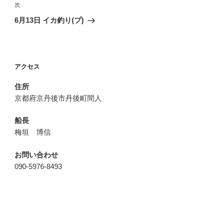
ビ
稿
次
次
ゲ
の
6月13日 イカ釣り(プ)
投
ー
稿
シ
ョ
アクセス
ン
住所
京都府京丹後市丹後町間人
船長
梅垣 博信
お問い合わせ
090-5976-8493