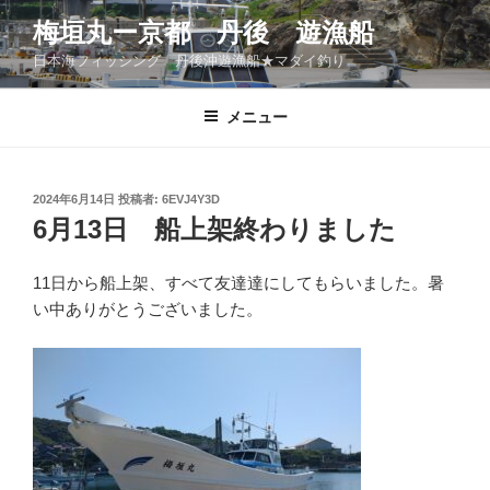
コ
梅垣丸ー京都 丹後 遊漁船
ン
日本海フィッシング 丹後沖遊漁船★マダイ釣り
テ
ン
ツ
メニュー
へ
ス
キ
投
2024年6月14日
投稿者:
6EVJ4Y3D
稿
ッ
6月13日 船上架終わりました
日:
プ
11日から船上架、すべて友達達にしてもらいました。暑
い中ありがとうございました。