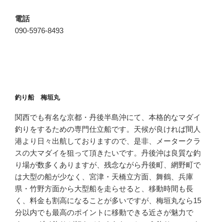
電話
090-5976-8493
釣り船 梅垣丸
関西でも有名な京都・丹後半島沖にて、本格的なマダイ
釣りをするための専門仕立船です。天候が良ければ間人
港より日々出航しておりますので、是非、メータークラ
スの大マダイを狙って頂きたいです。丹後沖は良質な釣
り場が数多くありますが、残念ながら丹後町、網野町で
は大型の船が少なく、宮津・天橋立方面、舞鶴、兵庫
県・竹野方面から大型船を走らせると、移動時間も長
く、料金も割高になることが多いですが、梅垣丸なら15
分以内でも最高のポイントに移動できる近さが魅力で