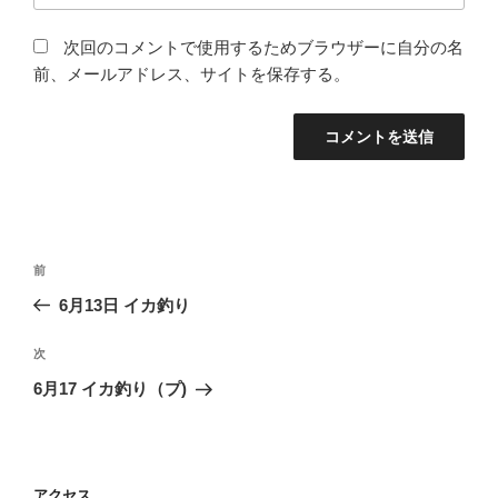
次回のコメントで使用するためブラウザーに自分の名
前、メールアドレス、サイトを保存する。
投
前
前
稿
の
6月13日 イカ釣り
ナ
投
ビ
稿
次
次
ゲ
の
6月17 イカ釣り（プ)
投
ー
稿
シ
ョ
アクセス