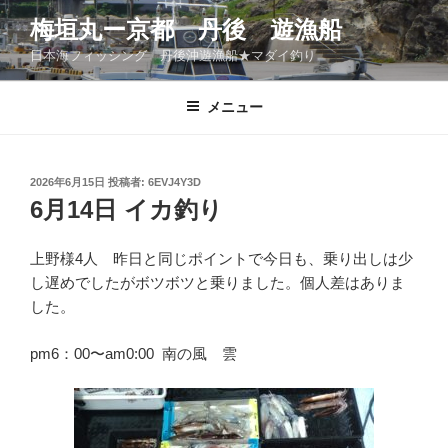
コ
梅垣丸ー京都 丹後 遊漁船
ン
日本海フィッシング 丹後沖遊漁船★マダイ釣り
テ
ン
ツ
メニュー
へ
ス
キ
投
2026年6月15日
投稿者:
6EVJ4Y3D
稿
ッ
6月14日 イカ釣り
日:
プ
上野様4人 昨日と同じポイントで今日も、乗り出しは少
し遅めでしたがボツボツと乗りました。個人差はありま
した。
pm6：00〜am0:00 南の風 雲