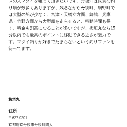
スの大マダイを狙って頂きたいです。丹後沖は良質な釣
り場が数多くありますが、残念ながら丹後町、網野町で
は大型の船が少なく、宮津・天橋立方面、舞鶴、兵庫
県・竹野方面から大型船を走らせると、移動時間も長
く、料金も割高になることが多いですが、梅垣丸なら15
分以内でも最高のポイントに移動できる近さが魅力で
す。マダイ釣りが好きでたまらないという釣りファンを
待ってます。
梅垣丸
住所
〒627-0201
京都府京丹後市丹後町間人