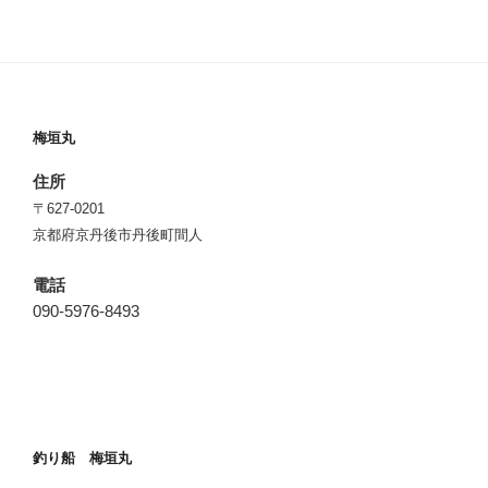
梅垣丸
住所
〒627-0201
京都府京丹後市丹後町間人
電話
090-5976-8493
釣り船 梅垣丸