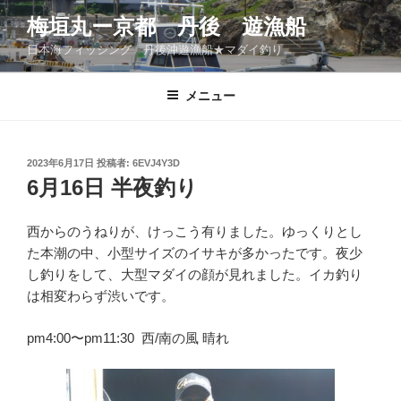
コ
梅垣丸ー京都 丹後 遊漁船
ン
日本海フィッシング 丹後沖遊漁船★マダイ釣り
テ
ン
ツ
メニュー
へ
ス
キ
投
2023年6月17日
投稿者:
6EVJ4Y3D
稿
ッ
6月16日 半夜釣り
日:
プ
西からのうねりが、けっこう有りました。ゆっくりとし
た本潮の中、小型サイズのイサキが多かったです。夜少
し釣りをして、大型マダイの顔が見れました。イカ釣り
は相変わらず渋いです。
pm4:00〜pm11:30 西/南の風 晴れ