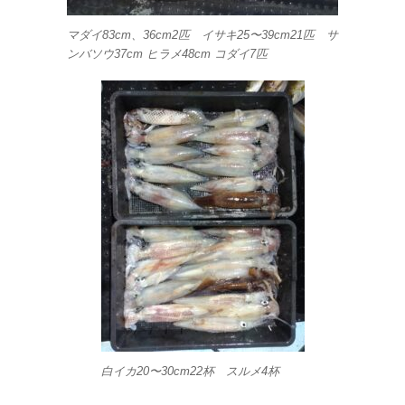
マダイ83cm、36cm2匹 イサキ25〜39cm21匹 サ
ンバソウ37cm ヒラメ48cm コダイ7匹
白イカ20〜30cm22杯 スルメ4杯