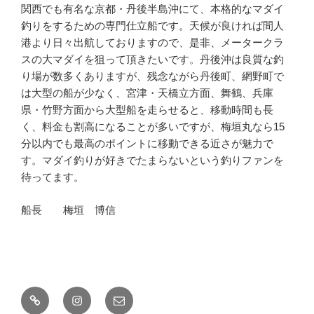
関西でも有名な京都・丹後半島沖にて、本格的なマダイ
釣りをするための専門仕立船です。天候が良ければ間人
港より日々出航しておりますので、是非、メータークラ
スの大マダイを狙って頂きたいです。丹後沖は良質な釣
り場が数多くありますが、残念ながら丹後町、網野町で
は大型の船が少なく、宮津・天橋立方面、舞鶴、兵庫
県・竹野方面から大型船を走らせると、移動時間も長
く、料金も割高になることが多いですが、梅垣丸なら15
分以内でも最高のポイントに移動できる近さが魅力で
す。マダイ釣りが好きでたまらないという釣りファンを
待ってます。
船長 梅垣 博信
釣
Instagram
メ
果
ー