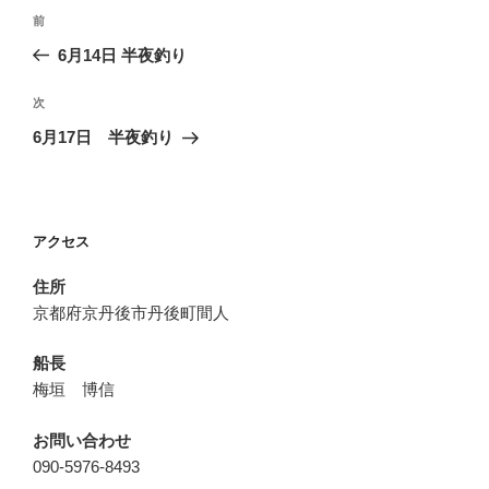
投
前
前
稿
の
6月14日 半夜釣り
ナ
投
ビ
稿
次
次
ゲ
の
6月17日 半夜釣り
投
ー
稿
シ
ョ
アクセス
ン
住所
京都府京丹後市丹後町間人
船長
梅垣 博信
お問い合わせ
090-5976-8493