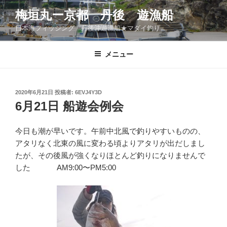
コ
梅垣丸ー京都 丹後 遊漁船
ン
日本海フィッシング 丹後沖遊漁船★マダイ釣り
テ
ン
ツ
メニュー
へ
ス
キ
投
2020年6月21日
投稿者:
6EVJ4Y3D
稿
ッ
6月21日 船遊会例会
日:
プ
今日も潮が早いです。午前中北風で釣りやすいものの、
アタリなく北東の風に変わる頃よりアタリが出だしまし
たが、その後風が強くなりほとんど釣りになりませんで
した AM9:00〜PM5:00