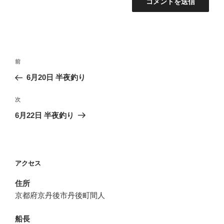
投
前
前
稿
の
6月20日 半夜釣り
ナ
投
ビ
稿
次
次
ゲ
の
6月22日 半夜釣り
投
ー
稿
シ
ョ
アクセス
ン
住所
京都府京丹後市丹後町間人
船長