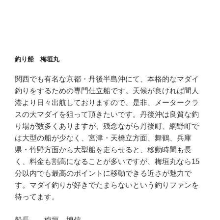
釣り船 梅垣丸
関西でも有名な京都・丹後半島沖にて、本格的なマダイ
釣りをするための専門仕立船です。天候が良ければ間人
港より日々出航しておりますので、是非、メータークラ
スの大マダイを狙って頂きたいです。丹後沖は良質な釣
り場が数多くありますが、残念ながら丹後町、網野町で
は大型の船が少なく、宮津・天橋立方面、舞鶴、兵庫
県・竹野方面から大型船を走らせると、移動時間も長
く、料金も割高になることが多いですが、梅垣丸なら15
分以内でも最高のポイントに移動できる近さが魅力で
す。マダイ釣りが好きでたまらないという釣りファンを
待ってます。
船長 梅垣 博信