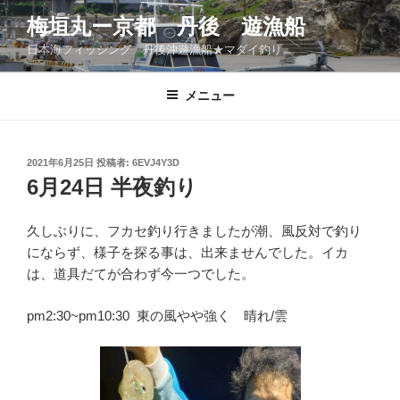
コ
梅垣丸ー京都 丹後 遊漁船
ン
日本海フィッシング 丹後沖遊漁船★マダイ釣り
テ
ン
ツ
メニュー
へ
ス
キ
投
2021年6月25日
投稿者:
6EVJ4Y3D
稿
ッ
6月24日 半夜釣り
日:
プ
久しぶりに、フカセ釣り行きましたが潮、風反対で釣り
にならず、様子を探る事は、出来ませんでした。イカ
は、道具だてが合わず今一つでした。
pm2:30~pm10:30 東の風やや強く 晴れ/雲