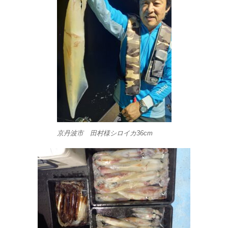
京丹波市 田村様シロイカ36cm