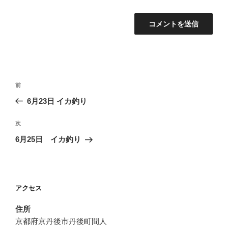
投
前
前
稿
の
6月23日 イカ釣り
ナ
投
ビ
稿
次
次
ゲ
の
6月25日 イカ釣り
投
ー
稿
シ
ョ
アクセス
ン
住所
京都府京丹後市丹後町間人