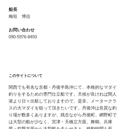
船長
梅垣 博信
お問い合わせ
090-5976-8493
このサイトについて
関西でも有名な京都・丹後半島沖にて、本格的なマダイ
釣りをするための専門仕立船です。天候が良ければ間人
港より日々出航しておりますので、是非、メータークラ
スの大マダイを狙って頂きたいです。丹後沖は良質な釣
り場が数多くありますが、残念ながら丹後町、網野町で
は大型の船が少なく、宮津・天橋立方面、舞鶴、兵庫
県・竹野方面から大型船を走らせると、移動時間も長