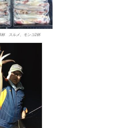
m38杯 スルメ、モンコ2杯