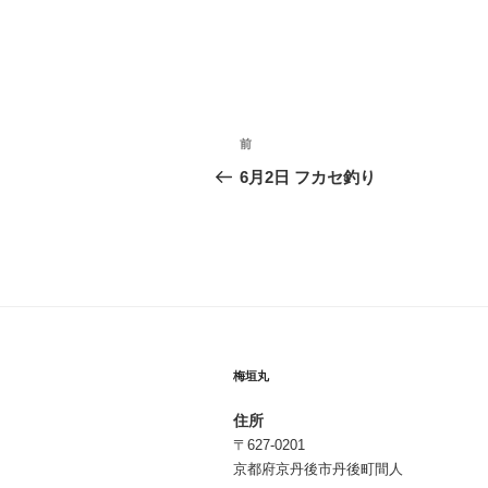
投
前
前
稿
の
6月2日 フカセ釣り
投
ナ
稿
ビ
ゲ
ー
シ
梅垣丸
ョ
住所
ン
〒627-0201
京都府京丹後市丹後町間人