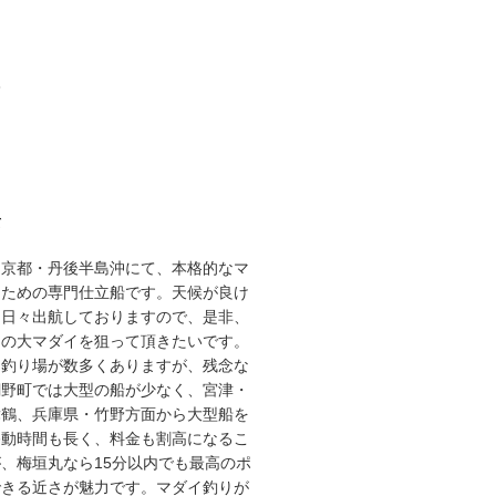
3
て
な京都・丹後半島沖にて、本格的なマ
るための専門仕立船です。天候が良け
り日々出航しておりますので、是非、
スの大マダイを狙って頂きたいです。
な釣り場が数多くありますが、残念な
網野町では大型の船が少なく、宮津・
舞鶴、兵庫県・竹野方面から大型船を
移動時間も長く、料金も割高になるこ
、梅垣丸なら15分以内でも最高のポ
できる近さが魅力です。マダイ釣りが