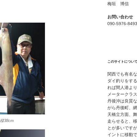
梅垣 博信
お問い合わせ
090-5976-849
このサイトについ
関西でも有名
ダイ釣りをす
れば間人港よ
メータークラ
丹後沖は良質
がら丹後町、
天橋立方面、
38cm
走らせると、
とが多いですが
イントに移動