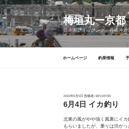
コ
ン
テ
梅垣丸ー京都
ン
日本海フィッシング 丹後沖遊
ツ
へ
ス
キ
ホームページ
釣果情報
ッ
プ
投
2022年6月5日
投稿者:
6EVJ4Y3D
稿
6月4日 イカ釣り
日:
北東の風がやや強く風裏にイカ
もらいましたが、乗りは渋かっ