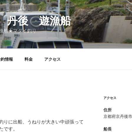
 丹後 遊漁船
漁船★マダイ釣り
予約情報
料金
アクセス
アクセス
住所
京都府京丹後
釣りに出船、うねりが大きい中頑張って
たです。
船長