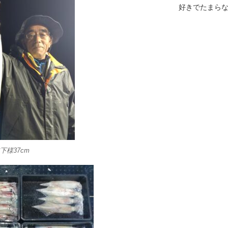
好きでたまら
下様37cm