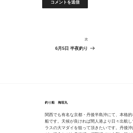
次
次
の
6月5日 半夜釣り
投
稿
釣り船 梅垣丸
関西でも有名な京都・丹後半島沖にて、本格的
船です。天候が良ければ間人港より日々出航し
ラスの大マダイを狙って頂きたいです。丹後沖