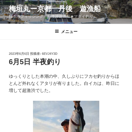
コ
梅垣丸ー京都 丹後 遊漁船
ン
日本海フィッシング 丹後沖遊漁船★マダイ釣り
テ
ン
ツ
メニュー
へ
ス
キ
投
2023年6月6日
投稿者:
6EVJ4Y3D
稿
ッ
6月5日 半夜釣り
日:
プ
ゆっくりとした本潮の中、久しぶりにフカセ釣りからほ
とんど外れなくアタリが有りました。白イカは、昨日に
増して超激渋でした。