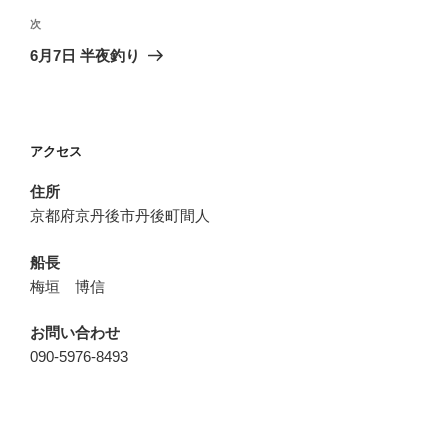
ビ
稿
次
次
ゲ
の
6月7日 半夜釣り
投
ー
稿
シ
ョ
アクセス
ン
住所
京都府京丹後市丹後町間人
船長
梅垣 博信
お問い合わせ
090-5976-8493