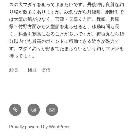
スの大マダイを狙って頂きたいです。丹後沖は良質な釣
り場が数多くありますが、残念ながら丹後町、網野町で
は大型の船が少なく、宮津・天橋立方面、舞鶴、兵庫
県・竹野方面から大型船を走らせると、移動時間も長
く、料金も割高になることが多いですが、梅垣丸なら15
分以内でも最高のポイントに移動できる近さが魅力で
す。マダイ釣りが好きでたまらないという釣りファンを
待ってます。
船長 梅垣 博信
釣
Instagram
メ
果
ー
情
ル
Proudly powered by WordPress
報