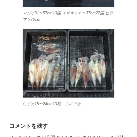
マダイ31〜57cm10匹 イサキ２６〜37cm27匹 ヒラ
マサ70cm
白イカ15〜24cm13杯 ムギイカ
コメントを残す