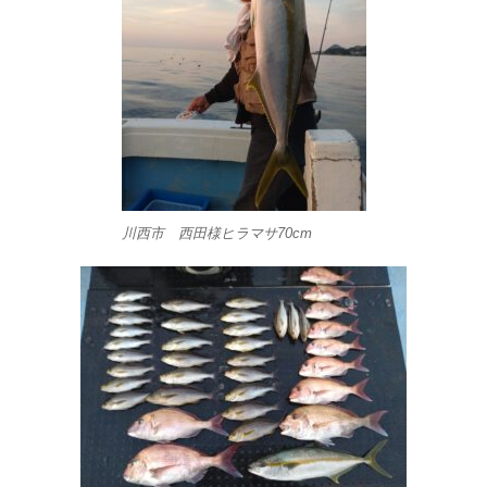
川西市 西田様ヒラマサ70cm