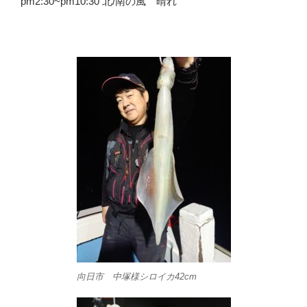
pm2:30~pm10:30 北/南の風 晴れ
向日市 中塚様シロイカ42cm