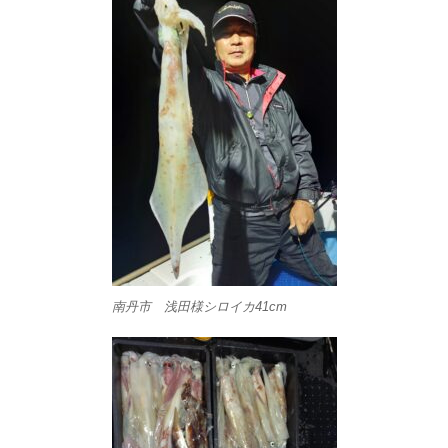
南丹市 浅田様シロイカ41cm