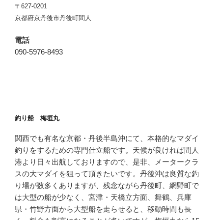
〒627-0201
京都府京丹後市丹後町間人
電話
090-5976-8493
釣り船 梅垣丸
関西でも有名な京都・丹後半島沖にて、本格的なマダイ
釣りをするための専門仕立船です。天候が良ければ間人
港より日々出航しておりますので、是非、メータークラ
スの大マダイを狙って頂きたいです。丹後沖は良質な釣
り場が数多くありますが、残念ながら丹後町、網野町で
は大型の船が少なく、宮津・天橋立方面、舞鶴、兵庫
県・竹野方面から大型船を走らせると、移動時間も長