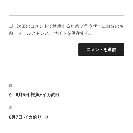
次回のコメントで使用するためブラウザーに自分の名
前、メールアドレス、サイトを保存する。
投
前
前
稿
の
6月5日 根魚+イカ釣り
ナ
投
ビ
稿
次
次
ゲ
の
6月7日 イカ釣り
投
ー
稿
シ