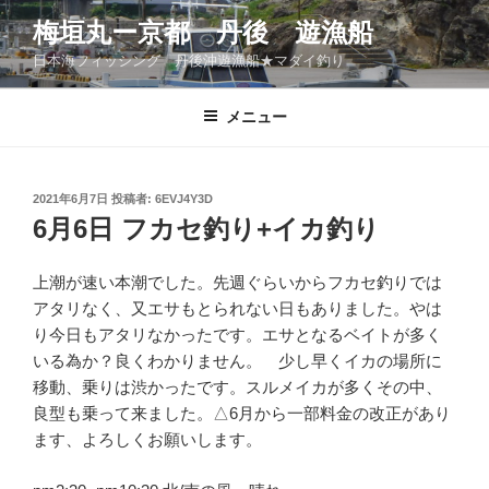
コ
梅垣丸ー京都 丹後 遊漁船
ン
日本海フィッシング 丹後沖遊漁船★マダイ釣り
テ
ン
ツ
メニュー
へ
ス
キ
投
2021年6月7日
投稿者:
6EVJ4Y3D
稿
ッ
6月6日 フカセ釣り+イカ釣り
日:
プ
上潮が速い本潮でした。先週ぐらいからフカセ釣りでは
アタリなく、又エサもとられない日もありました。やは
り今日もアタリなかったです。エサとなるベイトが多く
いる為か？良くわかりません。 少し早くイカの場所に
移動、乗りは渋かったです。スルメイカが多くその中、
良型も乗って来ました。△6月から一部料金の改正があり
ます、よろしくお願いします。