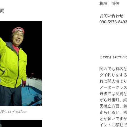
梅垣 博信
/雨
お問い合わせ
090-5976-849
このサイトについ
関西でも有名
ダイ釣りをす
れば間人港よ
メータークラ
丹後沖は良質
がら丹後町、
天橋立方面、
様シロイカ42cm
走らせると、
とが多いですが
イントに移動