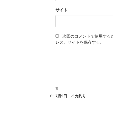
サイト
次回のコメントで使用する
レス、サイトを保存する。
投
前
前
稿
の
7月9日 イカ釣り
投
ナ
稿