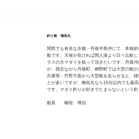
釣り船 梅垣丸
関西でも有名な京都・丹後半島沖にて、本格的
船です。天候が良ければ間人港より日々出航し
ラスの大マダイを狙って頂きたいです。丹後沖
が、残念ながら丹後町、網野町では大型の船が
兵庫県・竹野方面から大型船を走らせると、移
とが多いですが、梅垣丸なら15分以内でも最
です。マダイ釣りが好きでたまらないという釣
船長 梅垣 博信