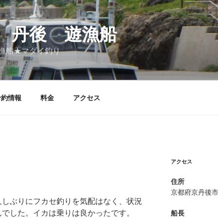
 丹後 遊漁船
漁船★マダイ釣り
予約情報
料金
アクセス
アクセス
住所
京都府京丹後
久しぶりにフカセ釣りを気配はなく、状況
んでした。イカは乗りは良かったです。
船長