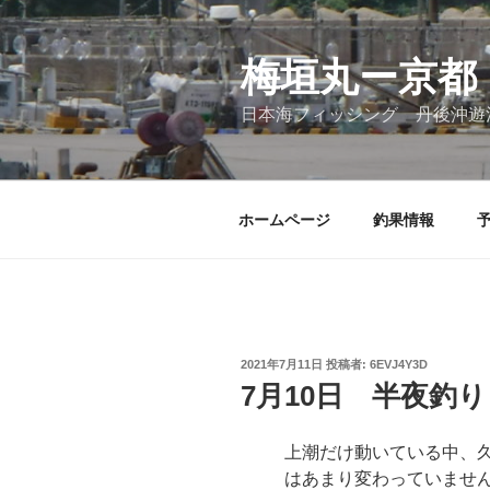
コ
ン
テ
梅垣丸ー京都
ン
日本海フィッシング 丹後沖遊
ツ
へ
ス
キ
ホームページ
釣果情報
ッ
プ
投
2021年7月11日
投稿者:
6EVJ4Y3D
稿
7月10日 半夜釣り
日:
上潮だけ動いている中、
はあまり変わっていませ