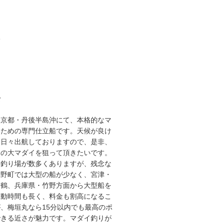
3
て
な京都・丹後半島沖にて、本格的なマ
るための専門仕立船です。天候が良け
り日々出航しておりますので、是非、
スの大マダイを狙って頂きたいです。
な釣り場が数多くありますが、残念な
網野町では大型の船が少なく、宮津・
舞鶴、兵庫県・竹野方面から大型船を
移動時間も長く、料金も割高になるこ
、梅垣丸なら15分以内でも最高のポ
できる近さが魅力です。マダイ釣りが