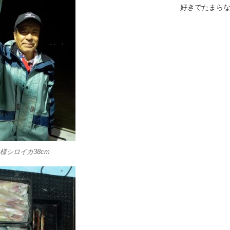
好きでたまら
様シロイカ38cm