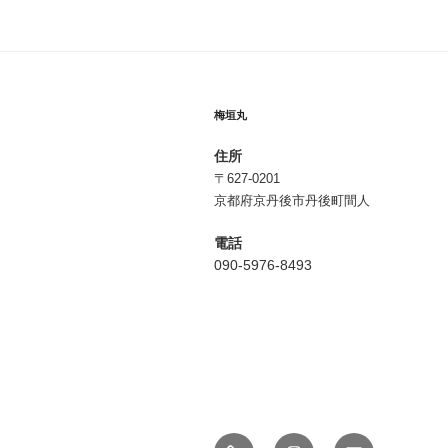
ビ
ゲ
ー
シ
梅垣丸
ョ
住所
ン
〒627-0201
京都府京丹後市丹後町間人
電話
090-5976-8493
釣
Instagram
メ