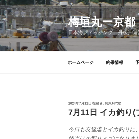
コ
ン
テ
梅垣丸ー京都
ン
日本海フィッシング 丹後沖遊
ツ
へ
ス
キ
ホームページ
釣果情報
ッ
プ
投
2024年7月12日
投稿者:
6EVJ4Y3D
稿
7月11日 イカ釣り(
日:
今日も友達達とイカ釣りに
後半は小型サイズになりま