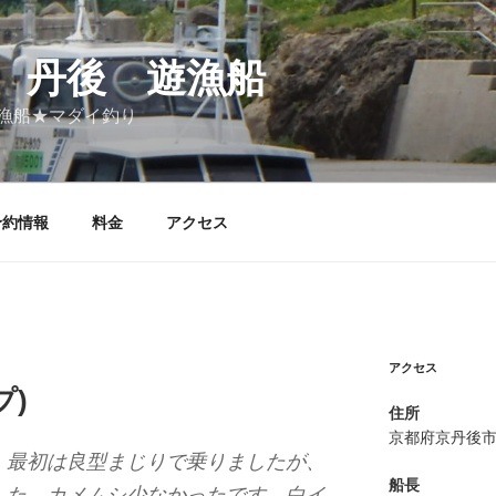
 丹後 遊漁船
漁船★マダイ釣り
予約情報
料金
アクセス
アクセス
プ)
住所
京都府京丹後
、最初は良型まじりで乗りましたが、
船長
した。カメムシ少なかったです。白イ