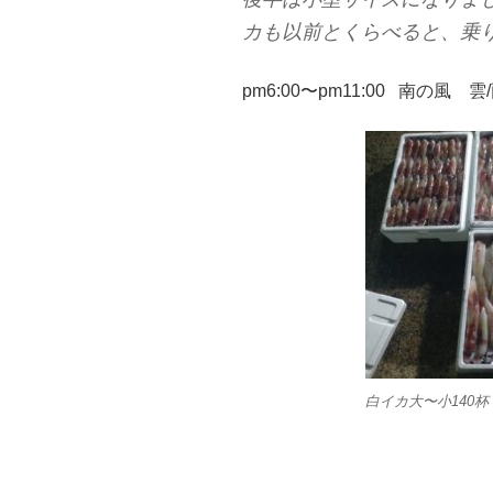
カも以前とくらべると、乗
pm6:00〜pm11:00 南の風 雲
白イカ大〜小140杯