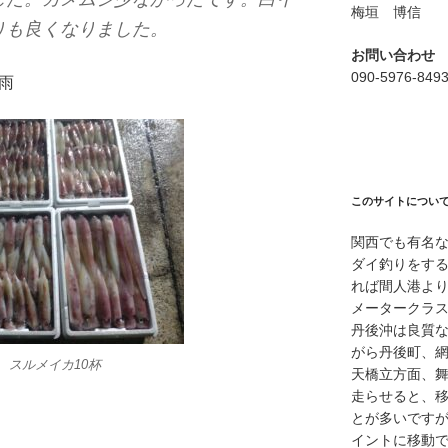
梅垣 博信
りも良くなりました。
お問い合わせ
090-5976-849
/雨
このサイトについ
関西でも有名
ダイ釣りをす
れば間人港よ
メータークラ
丹後沖は良質
がら丹後町、
 スルメイカ10杯
天橋立方面、
走らせると、
とが多いですが
イントに移動