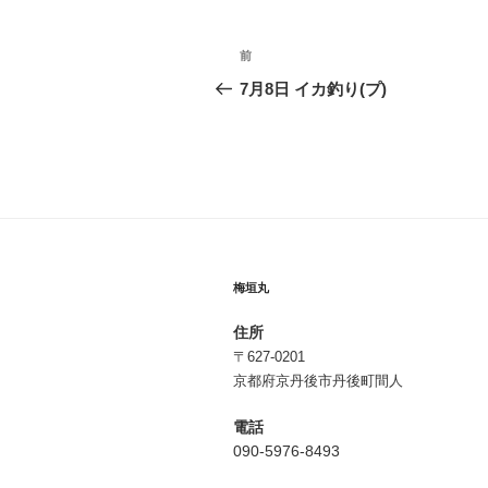
投
前
前
稿
の
7月8日 イカ釣り(プ)
投
ナ
稿
ビ
ゲ
ー
シ
梅垣丸
ョ
住所
ン
〒627-0201
京都府京丹後市丹後町間人
電話
090-5976-8493