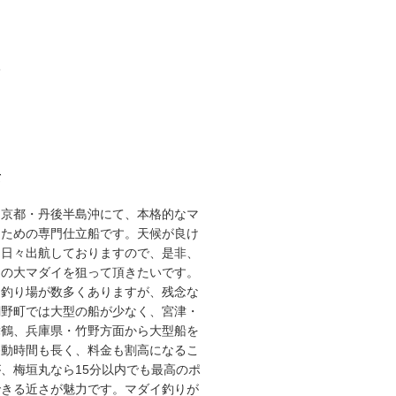
3
て
な京都・丹後半島沖にて、本格的なマ
るための専門仕立船です。天候が良け
り日々出航しておりますので、是非、
スの大マダイを狙って頂きたいです。
な釣り場が数多くありますが、残念な
網野町では大型の船が少なく、宮津・
舞鶴、兵庫県・竹野方面から大型船を
移動時間も長く、料金も割高になるこ
、梅垣丸なら15分以内でも最高のポ
できる近さが魅力です。マダイ釣りが