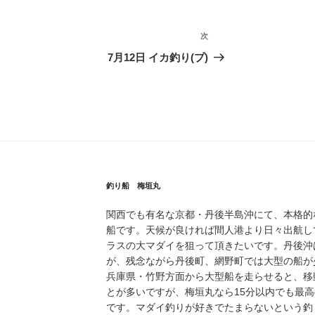
次
次
の
7月12日 イカ釣り(プ)
投
稿
釣り船 梅垣丸
関西でも有名な京都・丹後半島沖にて、本格的
船です。天候が良ければ間人港より日々出航し
ラスの大マダイを狙って頂きたいです。丹後沖
が、残念ながら丹後町、網野町では大型の船が
兵庫県・竹野方面から大型船を走らせると、移
とが多いですが、梅垣丸なら15分以内でも最
です。マダイ釣りが好きでたまらないという釣