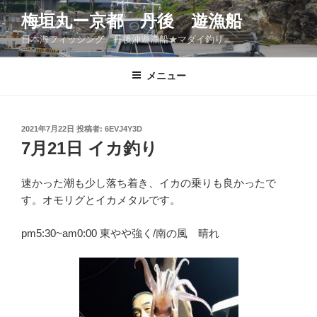
コ
梅垣丸ー京都 丹後 遊漁船
ン
日本海フィッシング 丹後沖遊漁船★マダイ釣り
テ
ン
ツ
メニュー
へ
ス
キ
投
2021年7月22日
投稿者:
6EVJ4Y3D
稿
ッ
7月21日 イカ釣り
日:
プ
速かった潮も少し落ち着き、イカの乗りも良かったで
す。オモリグとイカメタルです。
pm5:30~am0:00 東やや強く/南の風 晴れ