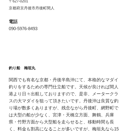
〒627-0201
京都府京丹後市丹後町間人
電話
090-5976-8493
釣り船 梅垣丸
関西でも有名な京都・丹後半島沖にて、本格的なマダイ
釣りをするための専門仕立船です。天候が良ければ間人
港より日々出航しておりますので、是非、メータークラ
スの大マダイを狙って頂きたいです。丹後沖は良質な釣
り場が数多くありますが、残念ながら丹後町、網野町で
は大型の船が少なく、宮津・天橋立方面、舞鶴、兵庫
県・竹野方面から大型船を走らせると、移動時間も長
く、料金も割高になることが多いですが、梅垣丸なら15