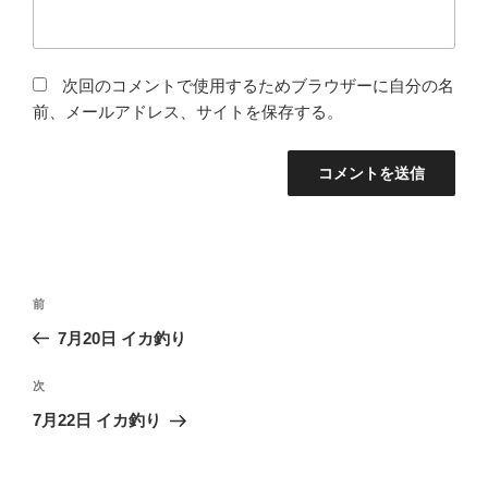
次回のコメントで使用するためブラウザーに自分の名
前、メールアドレス、サイトを保存する。
投
前
前
稿
の
7月20日 イカ釣り
ナ
投
ビ
稿
次
次
ゲ
の
7月22日 イカ釣り
投
ー
稿
シ