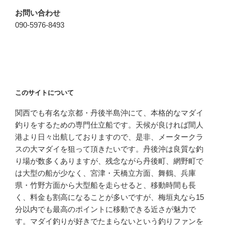
お問い合わせ
090-5976-8493
このサイトについて
関西でも有名な京都・丹後半島沖にて、本格的なマダイ
釣りをするための専門仕立船です。天候が良ければ間人
港より日々出航しておりますので、是非、メータークラ
スの大マダイを狙って頂きたいです。丹後沖は良質な釣
り場が数多くありますが、残念ながら丹後町、網野町で
は大型の船が少なく、宮津・天橋立方面、舞鶴、兵庫
県・竹野方面から大型船を走らせると、移動時間も長
く、料金も割高になることが多いですが、梅垣丸なら15
分以内でも最高のポイントに移動できる近さが魅力で
す。マダイ釣りが好きでたまらないという釣りファンを