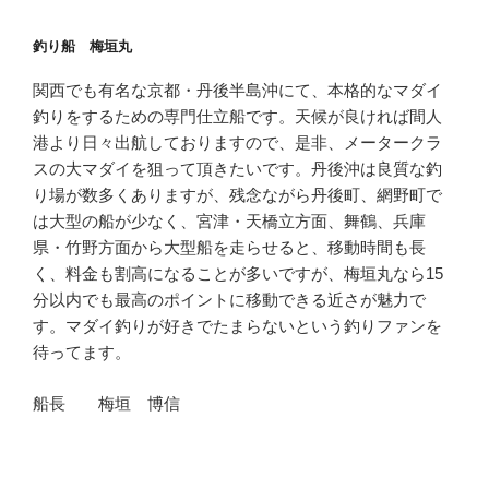
釣り船 梅垣丸
関西でも有名な京都・丹後半島沖にて、本格的なマダイ
釣りをするための専門仕立船です。天候が良ければ間人
港より日々出航しておりますので、是非、メータークラ
スの大マダイを狙って頂きたいです。丹後沖は良質な釣
り場が数多くありますが、残念ながら丹後町、網野町で
は大型の船が少なく、宮津・天橋立方面、舞鶴、兵庫
県・竹野方面から大型船を走らせると、移動時間も長
く、料金も割高になることが多いですが、梅垣丸なら15
分以内でも最高のポイントに移動できる近さが魅力で
す。マダイ釣りが好きでたまらないという釣りファンを
待ってます。
船長 梅垣 博信