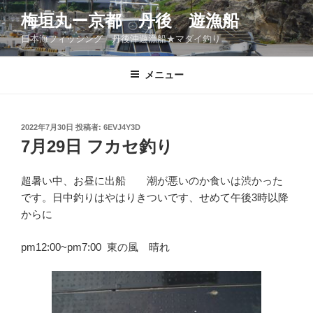
コ
梅垣丸ー京都 丹後 遊漁船
ン
日本海フィッシング 丹後沖遊漁船★マダイ釣り
テ
ン
ツ
メニュー
へ
ス
キ
投
2022年7月30日
投稿者:
6EVJ4Y3D
稿
ッ
7月29日 フカセ釣り
日:
プ
超暑い中、お昼に出船 潮が悪いのか食いは渋かった
です。日中釣りはやはりきついです、せめて午後3時以降
からに
pm12:00~pm7:00 東の風 晴れ