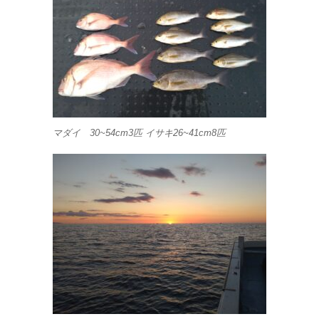
マダイ 30~54cm3匹 イサキ26~41cm8匹