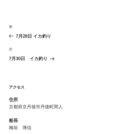
投
前
前
稿
の
7月28日 イカ釣り
ナ
投
ビ
稿
次
次
ゲ
の
7月30日 イカ釣り
投
ー
稿
シ
ョ
アクセス
ン
住所
京都府京丹後市丹後町間人
船長
梅垣 博信