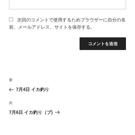
次回のコメントで使用するためブラウザーに自分の名
前、メールアドレス、サイトを保存する。
投
前
前
稿
の
7月4日 イカ釣り
ナ
投
ビ
稿
次
次
ゲ
の
7月6日 イカ釣り（プ)
投
ー
稿
シ