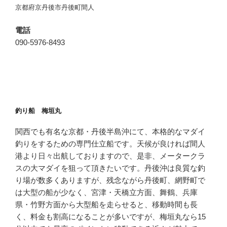
京都府京丹後市丹後町間人
電話
090-5976-8493
釣り船 梅垣丸
関西でも有名な京都・丹後半島沖にて、本格的なマダイ
釣りをするための専門仕立船です。天候が良ければ間人
港より日々出航しておりますので、是非、メータークラ
スの大マダイを狙って頂きたいです。丹後沖は良質な釣
り場が数多くありますが、残念ながら丹後町、網野町で
は大型の船が少なく、宮津・天橋立方面、舞鶴、兵庫
県・竹野方面から大型船を走らせると、移動時間も長
く、料金も割高になることが多いですが、梅垣丸なら15