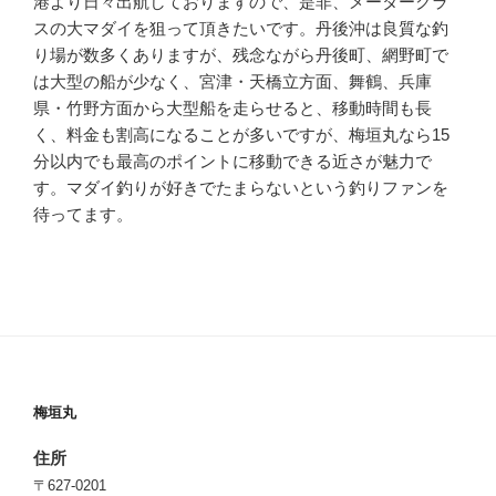
港より日々出航しておりますので、是非、メータークラ
スの大マダイを狙って頂きたいです。丹後沖は良質な釣
り場が数多くありますが、残念ながら丹後町、網野町で
は大型の船が少なく、宮津・天橋立方面、舞鶴、兵庫
県・竹野方面から大型船を走らせると、移動時間も長
く、料金も割高になることが多いですが、梅垣丸なら15
分以内でも最高のポイントに移動できる近さが魅力で
す。マダイ釣りが好きでたまらないという釣りファンを
待ってます。
梅垣丸
住所
〒627-0201