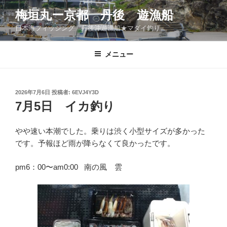
コ
梅垣丸ー京都 丹後 遊漁船
ン
日本海フィッシング 丹後沖遊漁船★マダイ釣り
テ
ン
ツ
メニュー
へ
ス
キ
投
2026年7月6日
投稿者:
6EVJ4Y3D
稿
ッ
7月5日 イカ釣り
日:
プ
やや速い本潮でした。乗りは渋く小型サイズが多かった
です。予報ほど雨が降らなくて良かったです。
pm6：00〜am0:00 南の風 雲