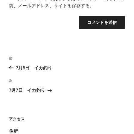
前、メールアドレス、サイトを保存する。
投
前
前
稿
の
7月5日 イカ釣り
ナ
投
ビ
稿
次
次
ゲ
の
7月7日 イカ釣り
投
ー
稿
シ
ョ
アクセス
ン
住所