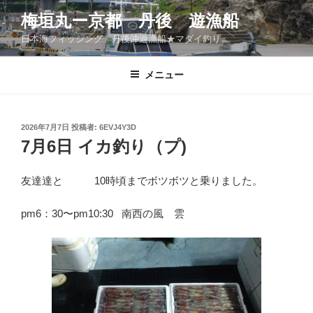
コ
梅垣丸ー京都 丹後 遊漁船
ン
日本海フィッシング 丹後沖遊漁船★マダイ釣り
テ
ン
ツ
メニュー
へ
ス
キ
投
2026年7月7日
投稿者:
6EVJ4Y3D
稿
ッ
7月6日 イカ釣り（プ)
日:
プ
友達達と 10時頃までボツボツと乗りました。
pm6：30〜pm10:30 南西の風 雲