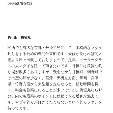
090-5976-8493
釣り船 梅垣丸
関西でも有名な京都・丹後半島沖にて、本格的なマダイ
釣りをするための専門仕立船です。天候が良ければ間人
港より日々出航しておりますので、是非、メータークラ
スの大マダイを狙って頂きたいです。丹後沖は良質な釣
り場が数多くありますが、残念ながら丹後町、網野町で
は大型の船が少なく、宮津・天橋立方面、舞鶴、兵庫
県・竹野方面から大型船を走らせると、移動時間も長
く、料金も割高になることが多いですが、梅垣丸なら15
分以内でも最高のポイントに移動できる近さが魅力で
す。マダイ釣りが好きでたまらないという釣りファンを
待ってます。