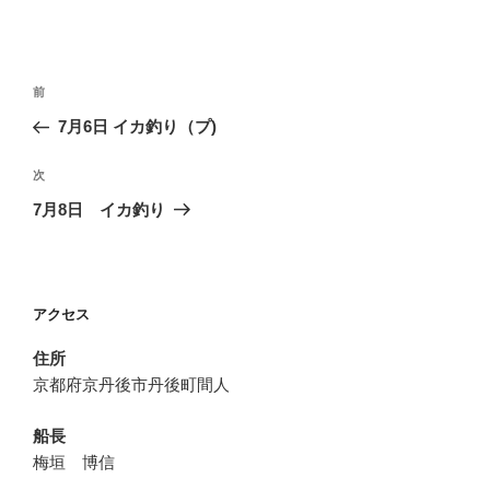
投
前
前
稿
の
7月6日 イカ釣り（プ)
ナ
投
ビ
稿
次
次
ゲ
の
7月8日 イカ釣り
投
ー
稿
シ
ョ
アクセス
ン
住所
京都府京丹後市丹後町間人
船長
梅垣 博信