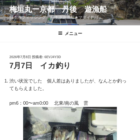
コ
梅垣丸ー京都 丹後 遊漁船
ン
日本海フィッシング 丹後沖遊漁船★マダイ釣り
テ
ン
ツ
メニュー
へ
ス
キ
投
2026年7月8日
投稿者:
6EVJ4Y3D
稿
ッ
7月7日 イカ釣り
日:
プ
渋い状況でした 個人差はありましたが、なんとか釣っ
てもらえました。
pm6：00〜am0:00 北東/南の風 雲