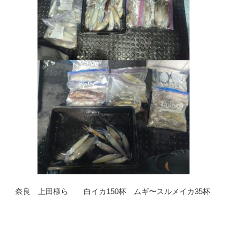
奈良 上田様ら 白イカ150杯 ムギ〜スルメイカ35杯