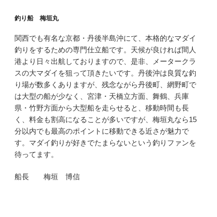
釣り船 梅垣丸
関西でも有名な京都・丹後半島沖にて、本格的なマダイ
釣りをするための専門仕立船です。天候が良ければ間人
港より日々出航しておりますので、是非、メータークラ
スの大マダイを狙って頂きたいです。丹後沖は良質な釣
り場が数多くありますが、残念ながら丹後町、網野町で
は大型の船が少なく、宮津・天橋立方面、舞鶴、兵庫
県・竹野方面から大型船を走らせると、移動時間も長
く、料金も割高になることが多いですが、梅垣丸なら15
分以内でも最高のポイントに移動できる近さが魅力で
す。マダイ釣りが好きでたまらないという釣りファンを
待ってます。
船長 梅垣 博信