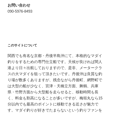
お問い合わせ
090-5976-8493
このサイトについて
関西でも有名な京都・丹後半島沖にて、本格的なマダイ
釣りをするための専門仕立船です。天候が良ければ間人
港より日々出航しておりますので、是非、メータークラ
スの大マダイを狙って頂きたいです。丹後沖は良質な釣
り場が数多くありますが、残念ながら丹後町、網野町で
は大型の船が少なく、宮津・天橋立方面、舞鶴、兵庫
県・竹野方面から大型船を走らせると、移動時間も長
く、料金も割高になることが多いですが、梅垣丸なら15
分以内でも最高のポイントに移動できる近さが魅力で
す。マダイ釣りが好きでたまらないという釣りファンを