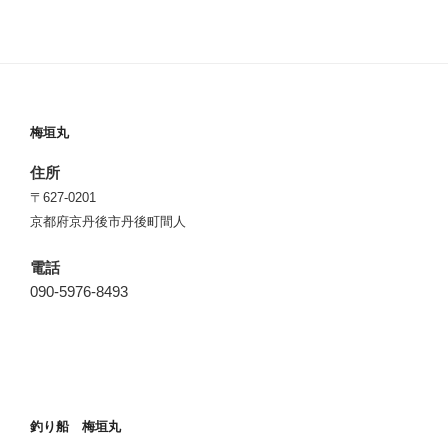
梅垣丸
住所
〒627-0201
京都府京丹後市丹後町間人
電話
090-5976-8493
釣り船 梅垣丸