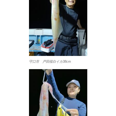
守口市 戸田様白イカ38cm