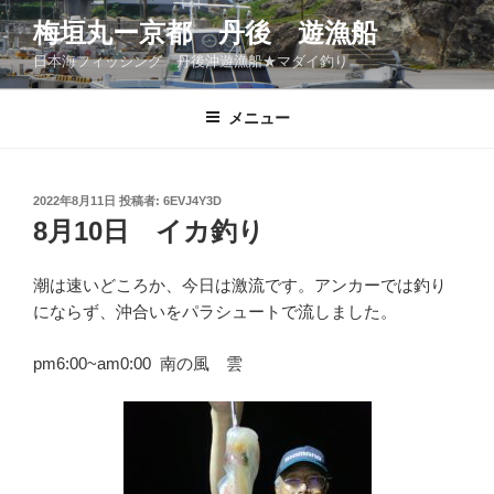
コ
梅垣丸ー京都 丹後 遊漁船
ン
日本海フィッシング 丹後沖遊漁船★マダイ釣り
テ
ン
ツ
メニュー
へ
ス
キ
投
2022年8月11日
投稿者:
6EVJ4Y3D
稿
ッ
8月10日 イカ釣り
日:
プ
潮は速いどころか、今日は激流です。アンカーでは釣り
にならず、沖合いをパラシュートで流しました。
pm6:00~am0:00 南の風 雲