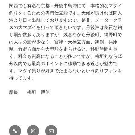
関西でも有名な京都・丹後半島沖にて、本格的なマダイ
釣りをするための専門仕立船です。天候が良ければ間人
港より日々出航しておりますので、是非、メータークラ
スの大マダイを狙って頂きたいです。丹後沖は良質な釣
り場が数多くありますが、残念ながら丹後町、網野町で
は大型の船が少なく、宮津・天橋立方面、舞鶴、兵庫
県・竹野方面から大型船を走らせると、移動時間も長
く、料金も割高になることが多いですが、梅垣丸なら15
分以内でも最高のポイントに移動できる近さが魅力で
す。マダイ釣りが好きでたまらないという釣りファンを
待ってます。
船長 梅垣 博信
釣
Instagram
メ