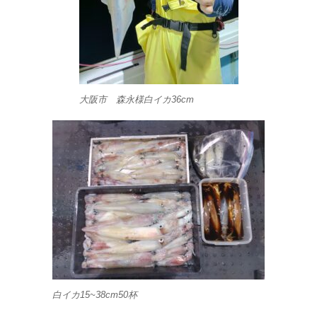
大阪市 森永様白イカ36cm
白イカ15~38cm50杯