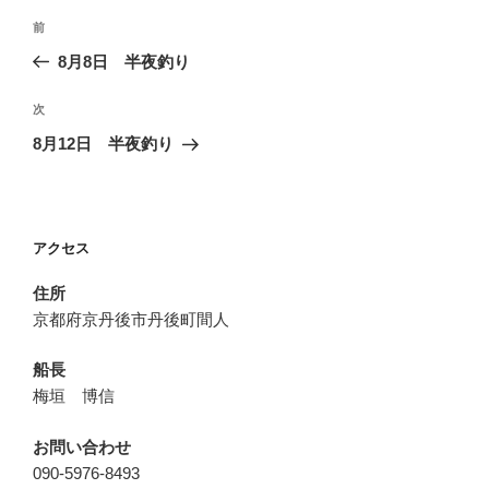
投
前
前
稿
の
8月8日 半夜釣り
ナ
投
ビ
稿
次
次
ゲ
の
8月12日 半夜釣り
投
ー
稿
シ
ョ
アクセス
ン
住所
京都府京丹後市丹後町間人
船長
梅垣 博信
お問い合わせ
090-5976-8493