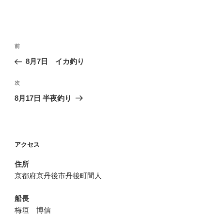
投
前
前
稿
の
8月7日 イカ釣り
ナ
投
ビ
稿
次
次
ゲ
の
8月17日 半夜釣り
投
ー
稿
シ
ョ
アクセス
ン
住所
京都府京丹後市丹後町間人
船長
梅垣 博信