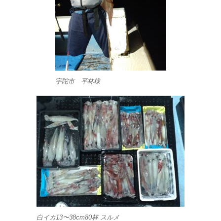
宇陀市 平林様
白イカ13〜38cm80杯 スルメ