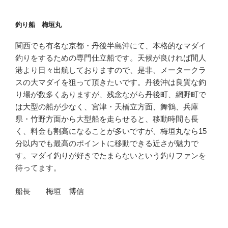
釣り船 梅垣丸
関西でも有名な京都・丹後半島沖にて、本格的なマダイ
釣りをするための専門仕立船です。天候が良ければ間人
港より日々出航しておりますので、是非、メータークラ
スの大マダイを狙って頂きたいです。丹後沖は良質な釣
り場が数多くありますが、残念ながら丹後町、網野町で
は大型の船が少なく、宮津・天橋立方面、舞鶴、兵庫
県・竹野方面から大型船を走らせると、移動時間も長
く、料金も割高になることが多いですが、梅垣丸なら15
分以内でも最高のポイントに移動できる近さが魅力で
す。マダイ釣りが好きでたまらないという釣りファンを
待ってます。
船長 梅垣 博信