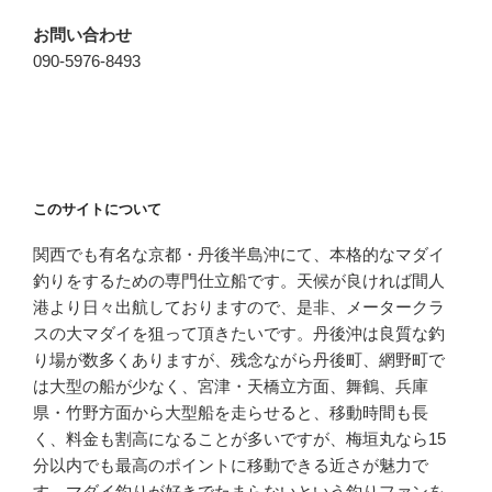
お問い合わせ
090-5976-8493
このサイトについて
関西でも有名な京都・丹後半島沖にて、本格的なマダイ
釣りをするための専門仕立船です。天候が良ければ間人
港より日々出航しておりますので、是非、メータークラ
スの大マダイを狙って頂きたいです。丹後沖は良質な釣
り場が数多くありますが、残念ながら丹後町、網野町で
は大型の船が少なく、宮津・天橋立方面、舞鶴、兵庫
県・竹野方面から大型船を走らせると、移動時間も長
く、料金も割高になることが多いですが、梅垣丸なら15
分以内でも最高のポイントに移動できる近さが魅力で
す。マダイ釣りが好きでたまらないという釣りファンを