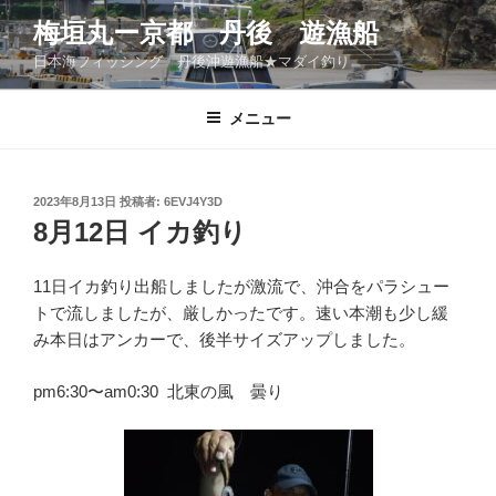
コ
梅垣丸ー京都 丹後 遊漁船
ン
日本海フィッシング 丹後沖遊漁船★マダイ釣り
テ
ン
ツ
メニュー
へ
ス
キ
投
2023年8月13日
投稿者:
6EVJ4Y3D
稿
ッ
8月12日 イカ釣り
日:
プ
11日イカ釣り出船しましたが激流で、沖合をパラシュー
トで流しましたが、厳しかったです。速い本潮も少し緩
み本日はアンカーで、後半サイズアップしました。
pm6:30〜am0:30 北東の風 曇り